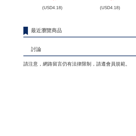
伐魔王最佳路線～(01)
(
USD
4.18)
(
USD
4.18)
最近瀏覽商品
討論
請注意，網路留言仍有法律限制，請遵會員規範。