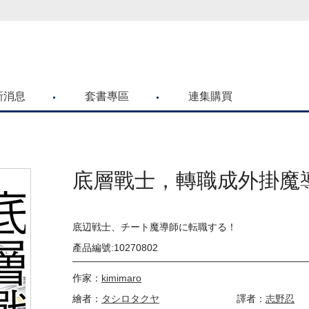
喜歡青文購物網的朋友們，提高警覺！
新消息
套書專區
連集購買
底層戰士，轉職成外掛魔導師
底辺戦士、チート魔導師に転職する！
產品編號:10270802
作家：
kimimaro
繪者：
タシロタクヤ
譯者：
志野忍