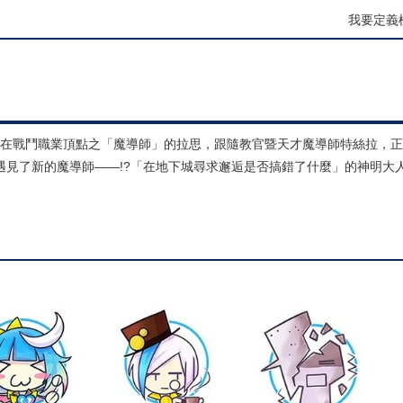
我要定義
為站在戰鬥職業頂點之「魔導師」的拉思，跟隨教官暨天才魔導師特絲拉，
遇見了新的魔導師——!?「在地下城尋求邂逅是否搞錯了什麼」的神明大