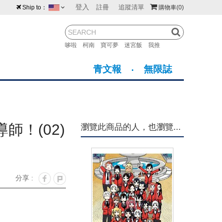
登入
註冊
追蹤清單
Ship to：
購物車
(0)
台灣
紐西蘭
馬來西亞
哆啦
柯南
寶可夢
迷宮飯
我推
荷蘭
英國
澳大利亞
青文報
無限誌
新加坡
加拿大
日本
美國
香港
韓國
！(02)
瀏覽此商品的人，也瀏覽...
澳門
菲律賓
分享 :