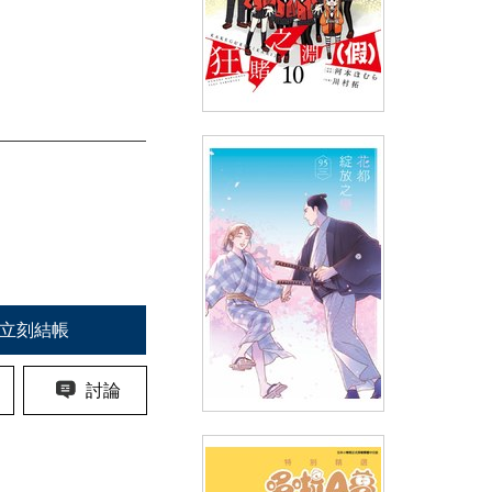
狂賭之淵（假）(10)END
(
USD
4.18)
NT$140
90折 NT$126
立刻結帳
討論
花都綻放之戀(全)