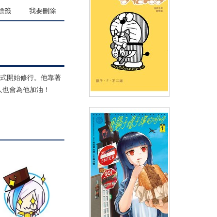
(
USD
4.18)
NT$140
90折 NT$126
標籤
我要刪除
正式開始修行。他靠著
人也會為他加油！
特別精選哆啦A夢 溫柔治癒動物
篇(全)
(
USD
4.78)
NT$160
90折 NT$144