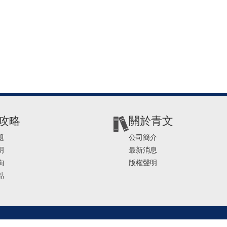
攻略
關於青文
題
公司簡介
明
最新消息
詢
版權聲明
點
2-2541-4234 | E-mail ： service@ching-win.com.tw | TIME： 1000~1200 13