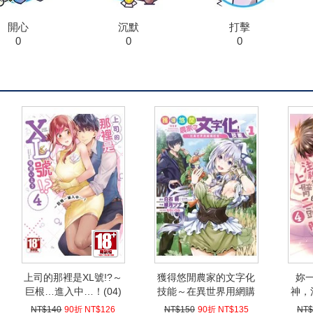
開心
沉默
打擊
0
0
0
上司的那裡是XL號!?～
獲得悠閒農家的文字化
妳
巨根…進入中…！(04)
技能～在異世界用網購
神，
經營～(01)
NT$140
90折 NT$126
NT$150
90折 NT$135
NT$