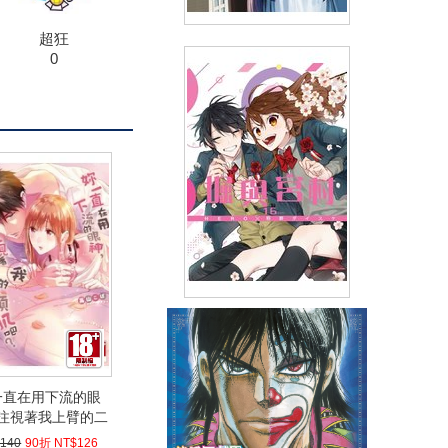
超狂
用鍋子擋子彈的同時(01)
0
(
USD
5.38)
NT$180
90折 NT$162
堀與宮村(16)完 特別版
(
USD
4.18)
NT$140
90折 NT$126
一直在用下流的眼
注視著我上臂的二
頭肌吧？(04)
140
90折 NT$126