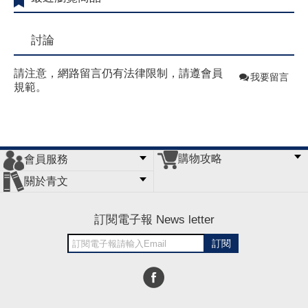
討論
請注意，網路留言仍有法律限制，請遵會員
我要留言
規範。
購物攻略
會員服務
常見問題
購物說明
訂單查詢
門市據點
關於青文
會員辦法
客服信箱
隱私條款
網站導覽
公司簡介
最新消息
版權聲明
訂閱電子報 News letter
訂閱