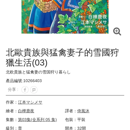
北歐貴族與猛禽妻子的雪國狩
獵生活(03)
北欧貴族と猛禽妻の雪国狩り暮らし
產品編號:10266403
分享 :
作家：
江本マシメサ
繪者：
白樺鹿夜
譯者：
倚風沐
集數：
第03集(全系列 05 集)
包裝：平裝
級別：普
開本：32開