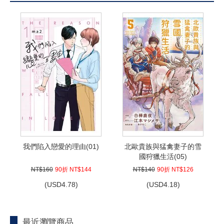
我們陷入戀愛的理由(01)
北歐貴族與猛禽妻子的雪
國狩獵生活(05)
NT$160
90折 NT$144
NT$140
90折 NT$126
(
USD
4.78)
(
USD
4.18)
最近瀏覽商品