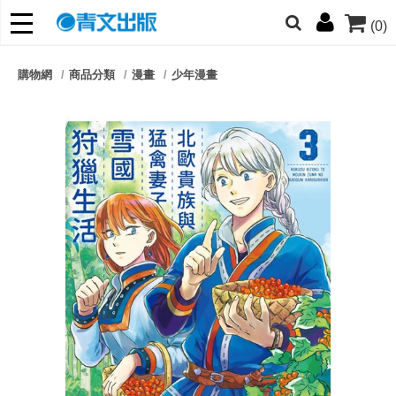
(0)
網的朋友們，提高警覺！
購物網
商品分類
漫畫
少年漫畫
哆啦
柯南
寶可夢
迷宮飯
我推