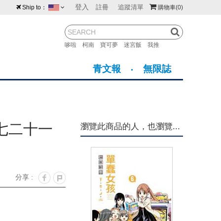
登入
註冊
追蹤清單
Ship to：
購物車
(0)
台灣
紐西蘭
馬來西亞
哆啦
柯南
寶可夢
迷宮飯
我推
荷蘭
英國
澳大利亞
青文報
無限誌
新加坡
加拿大
日本
美國
香港
韓國
七二十一
瀏覽此商品的人，也瀏覽...
澳門
菲律賓
分享 :