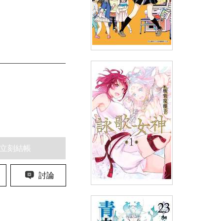
單蠢女孩(06)
(
USD
3.29)
NT$110
90折 NT$99
立刻結帳
討論
詠歌女神(01)