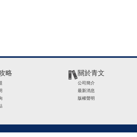
攻略
關於青文
題
公司簡介
明
最新消息
詢
版權聲明
點
2-2541-4234 | E-mail ： service@ching-win.com.tw | TIME： 1000~1200 13