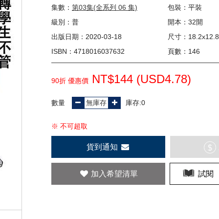
集數：
第03集(全系列 06 集)
包裝：平裝
級別：普
開本：32開
出版日期：2020-03-18
尺寸：18.2x12.8
ISBN：4718016037632
頁數：146
NT$144 (
USD
4.78)
90折 優惠價
數量
庫存:0
※ 不可超取
貨到通知
$
加入希望清單
試閱