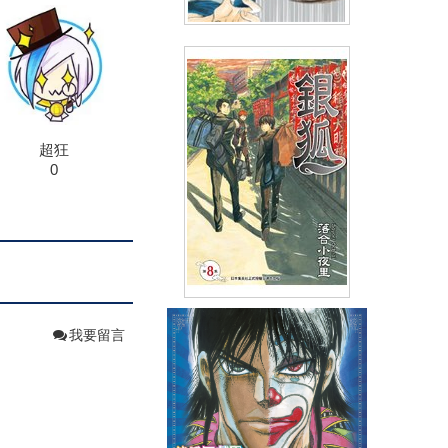
網球王子(30)
(
USD
2.56)
NT$85
91折 NT$77
超狂
0
銀狐(08)
我要留言
(
USD
3.88)
NT$130
90折 NT$117