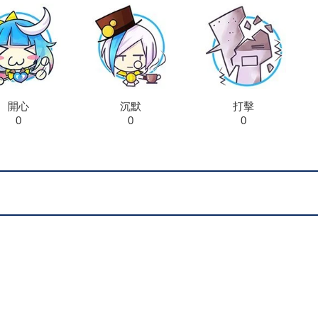
開心
沉默
打擊
0
0
0