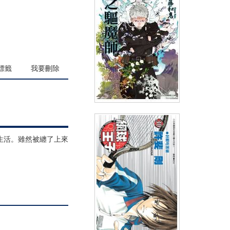
(
USD
4.18)
NT$140
90折 NT$126
標籤
我要刪除
青之驅魔師(23)
生活。雖然被纏了上來
(
USD
2.99)
NT$99
91折 NT$90