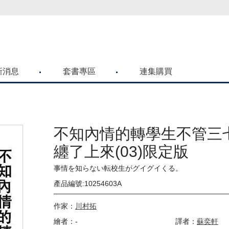
喜歡青文購物網的朋友們，提高警覺！
新消息
套書專區
連集購買
不知內情的轉學生不管三
纏了上來(03)限定版
事情を知らない転校生がグイグイくる。
產品編號:10254603A
作家：
川村拓
繪者：-
譯者：
蘇奕軒