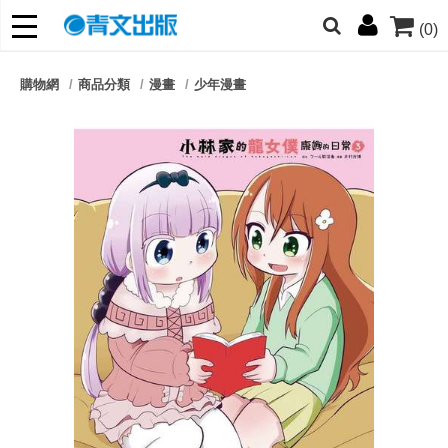
(0)
網的朋友們，提高警覺！
購物網
商品分類
漫畫
少年漫畫
哆啦
柯南
寶可夢
迷宮飯
我推