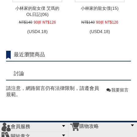
小林家的龍女僕 艾瑪的
小林家的龍女僕(15)
OL日記(06)
NT$140
90折 NT$126
NT$140
90折 NT$126
(
USD
4.18)
(
USD
4.18)
最近瀏覽商品
討論
請注意，網路留言仍有法律限制，請遵會員
我要留言
規範。
購物攻略
會員服務
常見問題
購物說明
訂單查詢
門市據點
關於青文
會員辦法
客服信箱
隱私條款
網站導覽