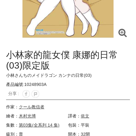
小林家的龍女僕 康娜的日常
(03)限定版
小林さんちのメイドラゴン カンナの日常(03)
產品編號:10248903A
分享 :
作家：
クール教信者
繪者：
木村光博
譯者：
依文
集數：
第03集(全系列 14 集)
包裝：平裝
級別：普
開本：32開