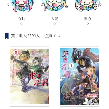
prev
next
心動
大驚
開心
0
0
0
買了此商品的人，也買了...