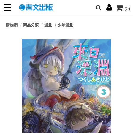
(0)
網的朋友們，提高警覺！
購物網
商品分類
漫畫
少年漫畫
哆啦
柯南
寶可夢
迷宮飯
我推