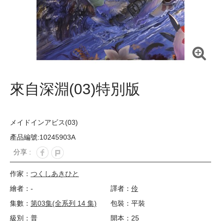
來自深淵(03)特別版
メイドインアビス(03)
產品編號:10245903A
分享 :
作家：
つくしあきひと
繪者：-
譯者：
伶
集數：
第03集(全系列 14 集)
包裝：平裝
級別：普
開本：25