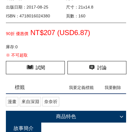
出版日期：2017-08-25
尺寸：21x14.8
ISBN：4718016024380
頁數：160
NT$207 (
USD
6.87)
90折 優惠價
庫存:0
※ 不可超取
試閱
討論
標籤
我要定義標籤
我要刪除
漫畫
來自深淵
奈奈祈
商品特色
故事簡介