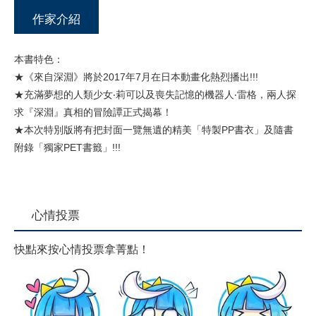
作家介紹
本書特色：
★《來自深淵》將於2017年7月在日本動畫化熱烈播出!!!
★充滿夢想的人類少女‧莉可以及喪失記憶的機器人‧雷格，兩人探
求『深淵』真相的冒險譚正式揭幕！
★本次特別版將有把封面一覽無遺的精美「特製PP書衣」及隨書
附錄「獨家PET書籤」!!!
心情投票
快點來按心情投票拿菁點！