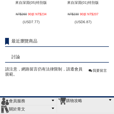
來自深淵(05)特別版
來自深淵(01)特別版
NT$260
90折 NT$234
NT$230
90折 NT$207
(
USD
7.77)
(
USD
6.87)
最近瀏覽商品
討論
請注意，網路留言仍有法律限制，請遵會員
我要留言
規範。
購物攻略
會員服務
常見問題
購物說明
訂單查詢
門市據點
關於青文
會員辦法
客服信箱
隱私條款
網站導覽