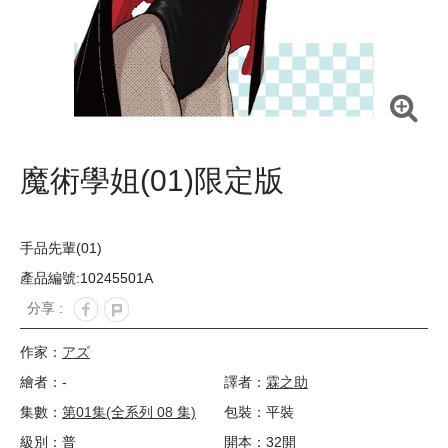
魔術學姐(01)限定版
手品先輩(01)
產品編號:10245501A
分享 :
作家：
アズ
繪者：-
譯者：
霖之助
集數：
第01集(全系列 08 集)
包裝：平裝
級別：普
開本：32開