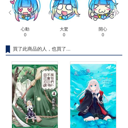
prev
next
心動
大驚
開心
0
0
0
買了此商品的人，也買了...