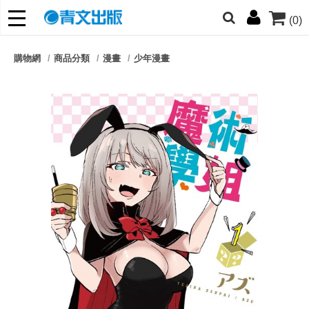
(0)
網的朋友們，提高警覺！
購物網
商品分類
漫畫
少年漫畫
哆啦
柯南
寶可夢
迷宮飯
我推