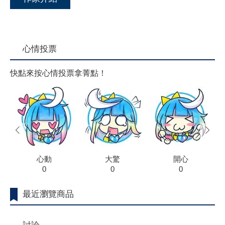
心情投票
快點來按心情投票拿菁點！
prev
next
心動
大驚
開心
0
0
0
最近瀏覽商品