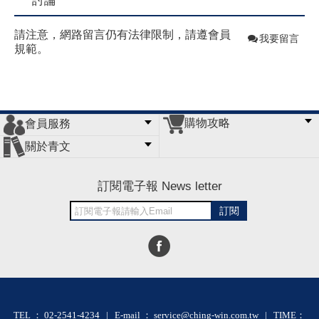
討論
請注意，網路留言仍有法律限制，請遵會員
我要留言
規範。
購物攻略
會員服務
常見問題
購物說明
訂單查詢
門市據點
關於青文
會員辦法
客服信箱
隱私條款
網站導覽
公司簡介
最新消息
版權聲明
訂閱電子報 News letter
訂閱
TEL ： 02-2541-4234 | E-mail ： service@ching-win.com.tw | TIME：