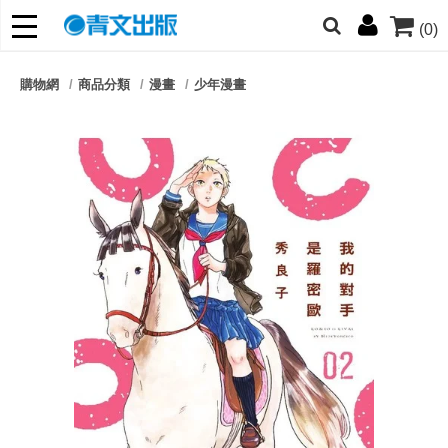
(0)
網的朋友們，提高警覺！
購物網
商品分類
漫畫
少年漫畫
哆啦
柯南
寶可夢
迷宮飯
我推