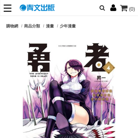
(0)
網的朋友們，提高警覺！
購物網
商品分類
漫畫
少年漫畫
哆啦
柯南
寶可夢
迷宮飯
我推