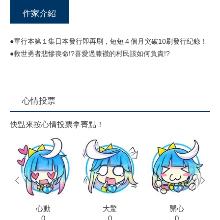
作家介紹
●單行本第１集日本發行即再刷，短短４個月突破10刷發行紀錄！
●救世勇者悲慘喪命!?喜愛過膝襪的村民該如何負責!?
心情投票
快點來按心情投票拿菁點！
prev
next
心動
大驚
開心
0
0
0