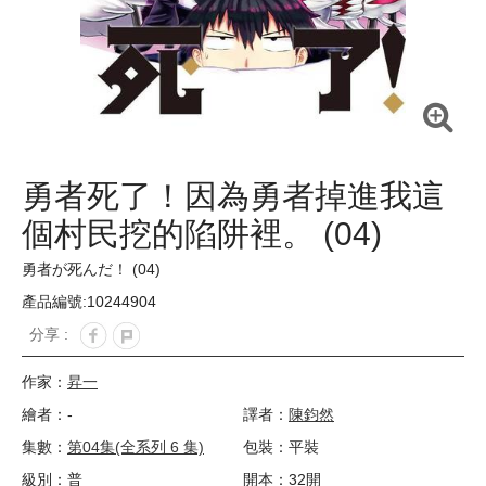
勇者死了！因為勇者掉進我這
個村民挖的陷阱裡。 (04)
勇者が死んだ！ (04)
產品編號:10244904
分享 :
作家：
昇一
繪者：-
譯者：
陳鈞然
集數：
第04集(全系列 6 集)
包裝：平裝
級別：普
開本：32開