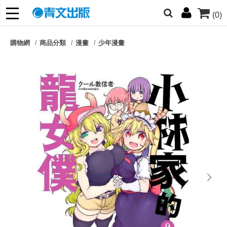
(0)
網的朋友們，提高警覺！
購物網
商品分類
漫畫
少年漫畫
哆啦
柯南
寶可夢
迷宮飯
我推
next