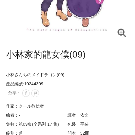
小林家的龍女僕(09)
小林さんちのメイドラゴン(09)
產品編號:10244309
分享 :
作家：
クール教信者
繪者：-
譯者：
依文
集數：
第09集(全系列 17 集)
包裝：平裝
級別：普
開本：32開