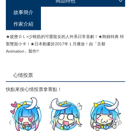
商品特色
故事簡介
作家介紹
★疲憊ＯＬ×少根筋的可愛龍女的人外系日常喜劇！★附錄特典 特
製雙面小卡！★日本動畫於2017年１月播放！由「京都
Animation」製作!!
心情投票
快點來按心情投票拿菁點！
prev
next