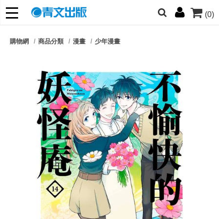
(0)
網的朋友們，提高警覺！
購物網
商品分類
漫畫
少年漫畫
哆啦
柯南
寶可夢
迷宮飯
我推