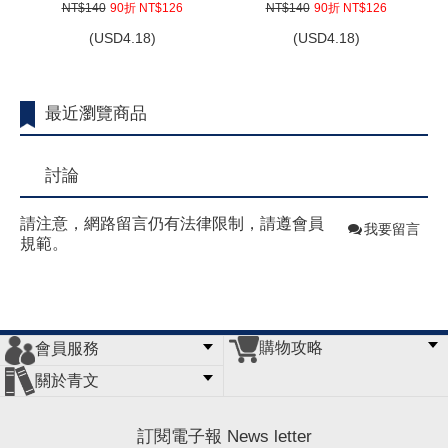
NT$140
90折 NT$126
NT$140
90折 NT$126
(
USD
4.18)
(
USD
4.18)
最近瀏覽商品
討論
請注意，網路留言仍有法律限制，請遵會員
我要留言
規範。
購物攻略
會員服務
常見問題
購物說明
訂單查詢
門市據點
關於青文
會員辦法
客服信箱
隱私條款
網站導覽
公司簡介
最新消息
版權聲明
訂閱電子報 News letter