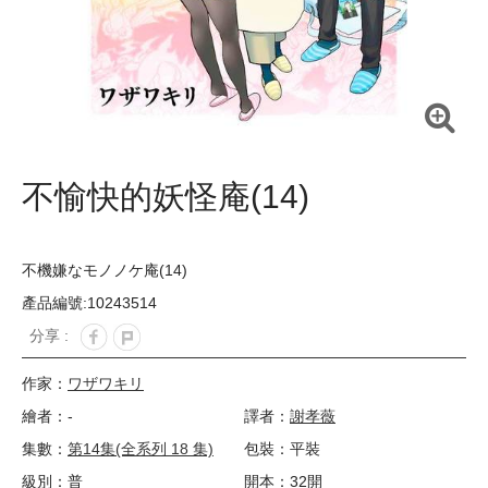
不愉快的妖怪庵(14)
不機嫌なモノノケ庵(14)
產品編號:10243514
分享 :
作家：
ワザワキリ
繪者：-
譯者：
謝孝薇
集數：
第14集(全系列 18 集)
包裝：平裝
級別：普
開本：32開