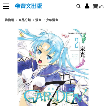
(0)
網的朋友們，提高警覺！
購物網
商品分類
漫畫
少年漫畫
哆啦
柯南
寶可夢
迷宮飯
我推