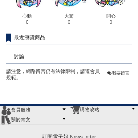
心動
大驚
開心
0
0
0
最近瀏覽商品
討論
請注意，網路留言仍有法律限制，請遵會員
我要留言
規範。
購物攻略
會員服務
常見問題
購物說明
訂單查詢
門市據點
關於青文
會員辦法
客服信箱
隱私條款
網站導覽
公司簡介
最新消息
版權聲明
訂閱電子報 News letter