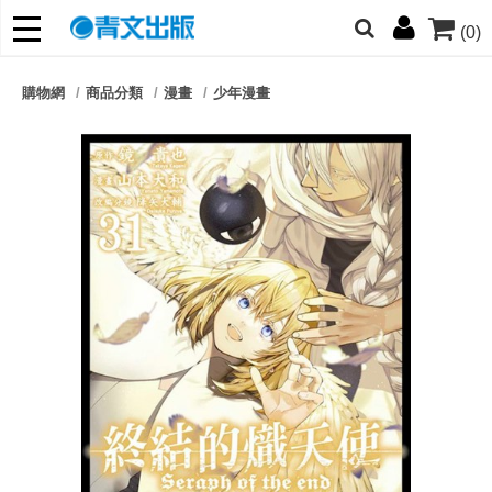
(0)
網的朋友們，提高警覺！
購物網
商品分類
漫畫
少年漫畫
哆啦
柯南
寶可夢
迷宮飯
我推