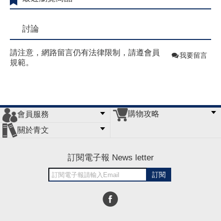
討論
請注意，網路留言仍有法律限制，請遵會員
我要留言
規範。
購物攻略
會員服務
常見問題
購物說明
訂單查詢
門市據點
關於青文
會員辦法
客服信箱
隱私條款
網站導覽
公司簡介
最新消息
版權聲明
訂閱電子報 News letter
訂閱