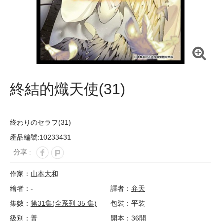
終結的熾天使(31)
終わりのセラフ(31)
產品編號:10233431
分享 :
作家：
山本大和
繪者：-
譯者：
弁天
集數：
第31集(全系列 35 集)
包裝：平裝
級別：普
開本：36開