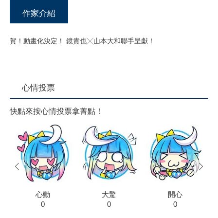
作家介紹
賀！動畫化決定！ 鏡貴也╳山本大和聯手呈獻！
心情投票
快點來按心情投票拿菁點！
prev
next
心動
大驚
開心
0
0
0