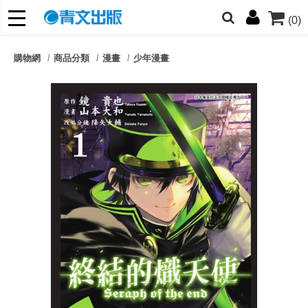
(0)
網的朋友們，提高警覺！
購物網
商品分類
漫畫
少年漫畫
哆啦
柯南
寶可夢
迷宮飯
我推