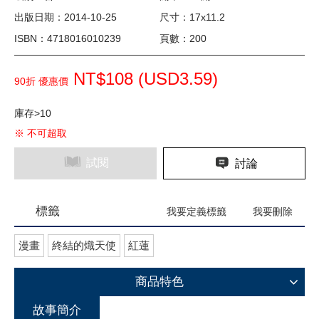
出版日期：2014-10-25
尺寸：17x11.2
ISBN：4718016010239
頁數：200
NT$108 (
USD
3.59)
90折 優惠價
庫存>10
※ 不可超取
試閱
討論
標籤
我要定義標籤
我要刪除
漫畫
終結的熾天使
紅蓮
商品特色
故事簡介