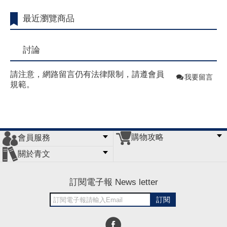
最近瀏覽商品
討論
請注意，網路留言仍有法律限制，請遵會員
我要留言
規範。
購物攻略
會員服務
常見問題
購物說明
訂單查詢
門市據點
關於青文
會員辦法
客服信箱
隱私條款
網站導覽
公司簡介
最新消息
版權聲明
訂閱電子報 News letter
訂閱