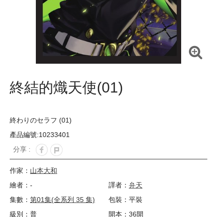
終結的熾天使(01)
終わりのセラフ (01)
產品編號:10233401
分享 :
作家：
山本大和
繪者：-
譯者：
弁天
集數：
第01集(全系列 35 集)
包裝：平裝
級別：普
開本：36開