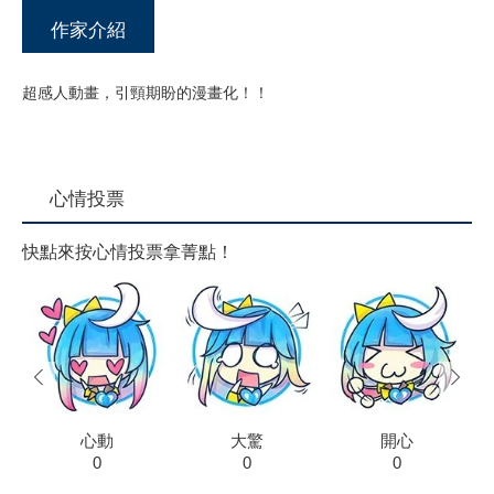
作家介紹
超感人動畫，引頸期盼的漫畫化！！
心情投票
快點來按心情投票拿菁點！
prev
next
心動
大驚
開心
0
0
0