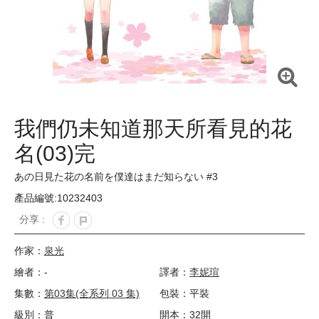
我們仍未知道那天所看見的花
名(03)完
あの日見た花の名前を僕達はまだ知らない #3
產品編號:10232403
分享 :
作家：
泉光
繪者：-
譯者：
李妮瑄
集數：
第03集(全系列 03 集)
包裝：平裝
級別：普
開本：32開