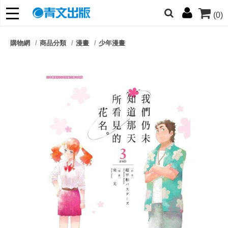
(0)
網的朋友們，提高警覺！
購物網
商品分類
漫畫
少年漫畫
哆啦
柯南
寶可夢
迷宮飯
我推