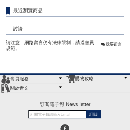
最近瀏覽商品
討論
請注意，網路留言仍有法律限制，請遵會員
我要留言
規範。
購物攻略
會員服務
常見問題
購物說明
訂單查詢
門市據點
關於青文
會員辦法
客服信箱
隱私條款
網站導覽
公司簡介
最新消息
版權聲明
訂閱電子報 News letter
訂閱