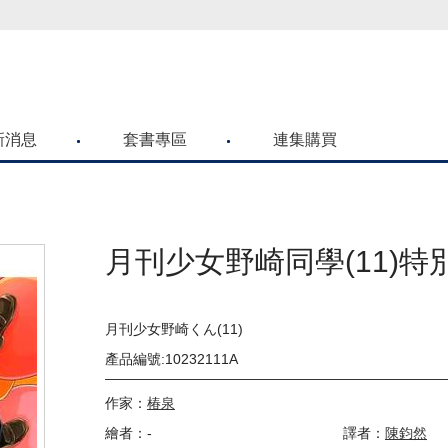
喜歡青文購物網的朋友們，提高警覺！
新消息
套書專區
連集購買
月刊少女野崎同學(11)特
月刊少女野崎くん(11)
產品編號:10232111A
作家：
椿泉
繪者：-
譯者：
陳鈞然