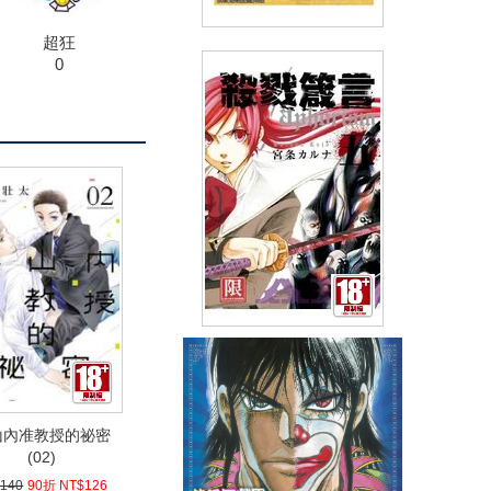
超狂
犬夜叉豪華版(30)完
0
(
USD
9.86)
NT$330
90折 NT$297
殺戮箴言Aphorism(05)
(
USD
3.59)
NT$120
90折 NT$108
山內准教授的祕密
(02)
140
90折 NT$126