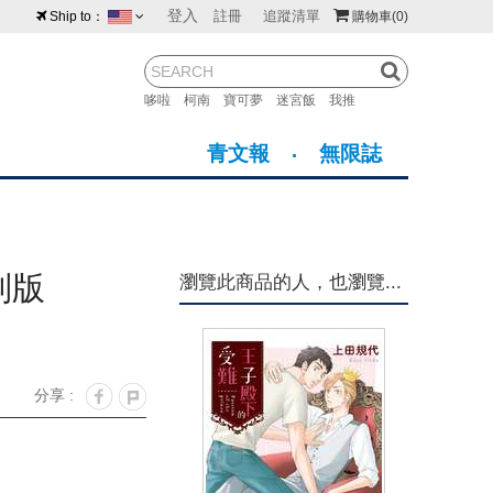
登入
註冊
追蹤清單
Ship to：
購物車
(0)
台灣
紐西蘭
馬來西亞
哆啦
柯南
寶可夢
迷宮飯
我推
荷蘭
英國
澳大利亞
青文報
無限誌
新加坡
加拿大
日本
美國
香港
韓國
別版
瀏覽此商品的人，也瀏覽...
澳門
菲律賓
分享 :