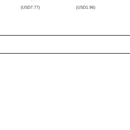
(
USD
7.77)
(
USD
1.96)