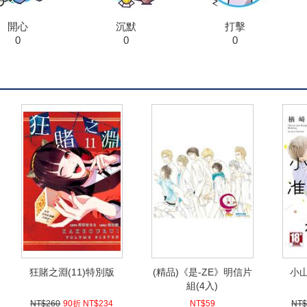
開心
沉默
打擊
0
0
0
狂賭之淵(11)特別版
(精品)《是-ZE》明信片
小
組(4入)
NT$260
90折 NT$234
NT$59
NT$