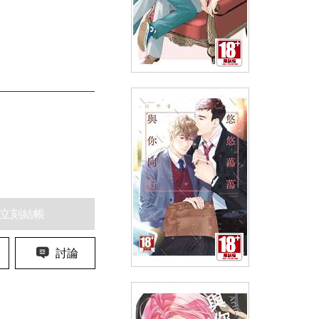
王子殿下的受難(全)
(
USD
4.18)
NT$140
90折 NT$126
立刻結帳
討論
悠悠蕩蕩與你同行(全)