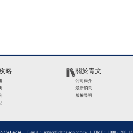
攻略
關於青文
題
公司簡介
明
最新消息
詢
版權聲明
點
2-2541-4234 | E-mail ： service@ching-win.com.tw | TIME： 1000~1200 13