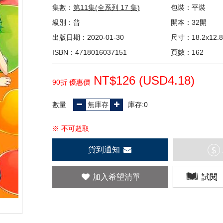
集數：
第11集(全系列 17 集)
包裝：平裝
級別：普
開本：32開
出版日期：2020-01-30
尺寸：18.2x12.8
ISBN：4718016037151
頁數：162
NT$126 (
USD
4.18)
90折 優惠價
數量
庫存:0
※ 不可超取
貨到通知
$
加入希望清單
試閱