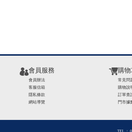
會員服務
購物
會員辦法
常見問
客服信箱
購物說
隱私條款
訂單查
網站導覽
門市據
TEL ： 0