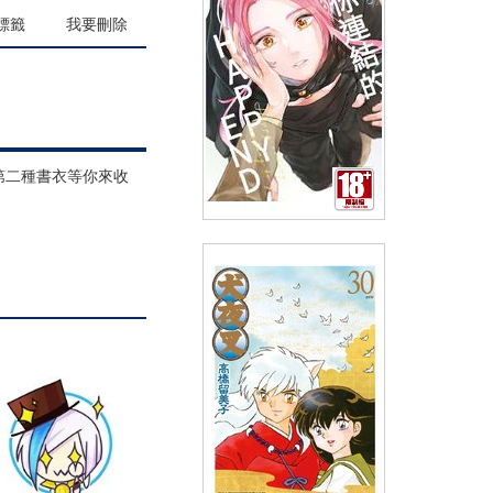
(
USD
4.18)
NT$140
90折 NT$126
標籤
我要刪除
第二種書衣等你來收
與你連結的HAPPY END(全)
(
USD
4.18)
NT$140
90折 NT$126