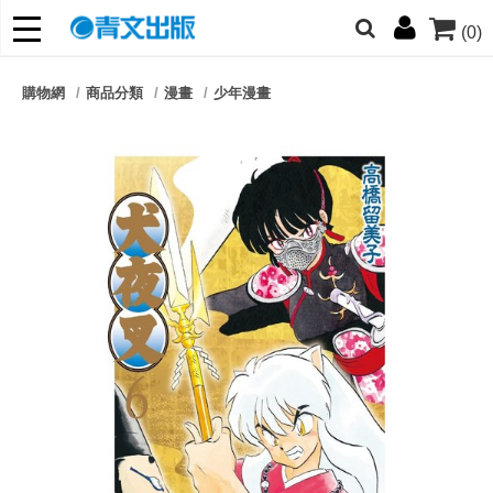
(0)
網的朋友們，提高警覺！
購物網
商品分類
漫畫
少年漫畫
哆啦
柯南
寶可夢
迷宮飯
我推