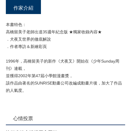
作家介紹
本書特色：
高橋留美子老師出道35週年紀念版 ★獨家收錄內容★
．犬夜叉世界的徹底解說
．作者專訪＆新繪彩頁
1996年，高橋留美子的新作《犬夜叉》開始在《少年Sunday周
刊》連載，
並獲得2002年第47屆小學館漫畫獎，
該作品由著名的SUNRISE動畫公司改編成動畫片後，加大了作品
的人氣度。
心情投票