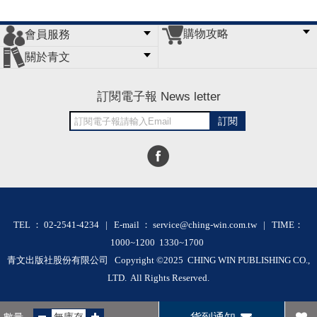
購物攻略
會員服務
常見問題
購物說明
訂單查詢
門市據點
關於青文
會員辦法
客服信箱
隱私條款
網站導覽
公司簡介
最新消息
版權聲明
訂閱電子報 News letter
訂閱
TEL ： 02-2541-4234 | E-mail ： service@ching-win.com.tw | TIME：
1000~1200 1330~1700
青文出版社股份有限公司 Copyright ©2025 CHING WIN PUBLISHING CO.,
LTD. All Rights Reserved.
RWD商城建置 尚峪資訊科技