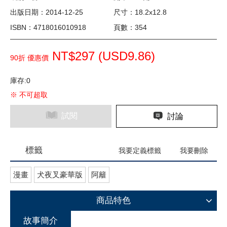
出版日期：2014-12-25
尺寸：18.2x12.8
ISBN：4718016010918
頁數：354
NT$297 (
USD
9.86)
90折 優惠價
庫存:0
※ 不可超取
試閱
討論
標籤
我要定義標籤
我要刪除
漫畫
犬夜叉豪華版
阿籬
商品特色
故事簡介