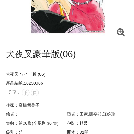
犬夜叉豪華版(06)
犬夜叉 ワイド版 (06)
產品編號:10230906
分享 :
作家：
高橋留美子
繪者：-
譯者：
田家
,
龔亭芬
,
江婉瑜
集數：
第06集(全系列 30 集)
包裝：精裝
級別：普
開本：32開