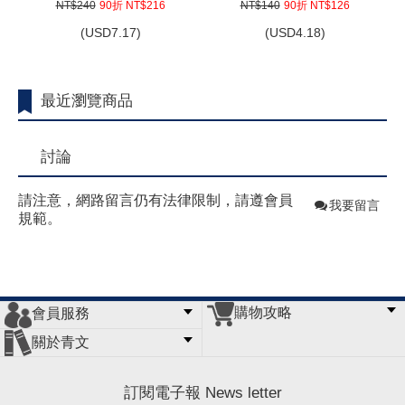
窮，用魔法改革領地(01)
NT$240
90折 NT$216
NT$140
90折 NT$126
(
USD
7.17)
(
USD
4.18)
最近瀏覽商品
討論
請注意，網路留言仍有法律限制，請遵會員
我要留言
規範。
購物攻略
會員服務
常見問題
購物說明
訂單查詢
門市據點
關於青文
會員辦法
客服信箱
隱私條款
網站導覽
公司簡介
最新消息
版權聲明
訂閱電子報 News letter