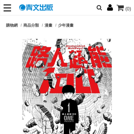
(0)
網的朋友們，提高警覺！
購物網
商品分類
漫畫
少年漫畫
哆啦
柯南
寶可夢
迷宮飯
我推