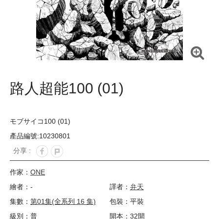
路人超能100 (01)
モブサイコ100 (01)
產品編號:10230801
分享 :
作家：
ONE
繪者：-
譯者：
弁天
集數：
第01集(全系列 16 集)
包裝：平裝
級別：普
開本：32開