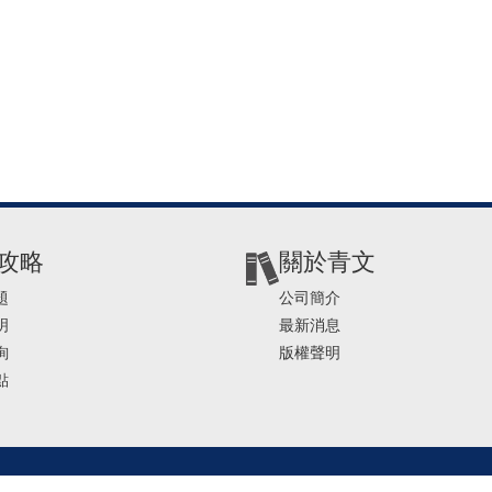
攻略
關於青文
題
公司簡介
明
最新消息
詢
版權聲明
點
2-2541-4234 | E-mail ： service@ching-win.com.tw | TIME： 1000~1200 13