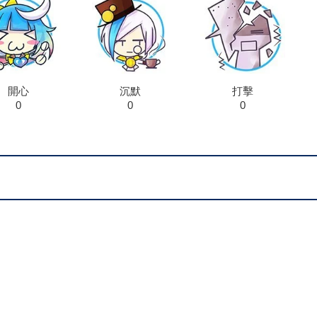
開心
沉默
打擊
0
0
0