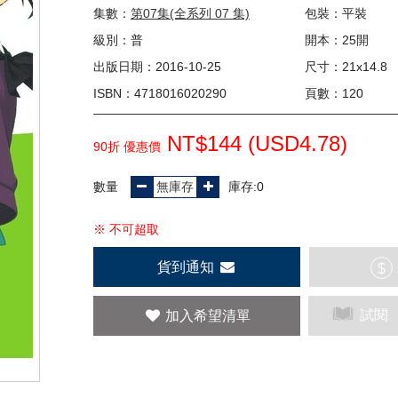
集數：
第07集(全系列 07 集)
包裝：平裝
級別：普
開本：25開
出版日期：2016-10-25
尺寸：21x14.8
ISBN：4718016020290
頁數：120
NT$144 (
USD
4.78)
90折 優惠價
數量
庫存:0
※ 不可超取
貨到通知
$
試閱
加入希望清單