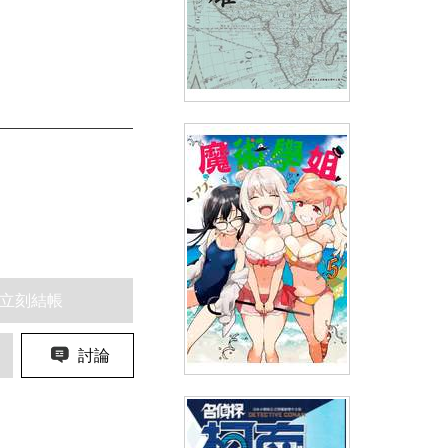
軍神榮耀 ─西庇阿與漢尼拔
─(05)
(
USD
3.88)
NT$130
90折 NT$117
立刻結帳
討論
魔術學姐(05)