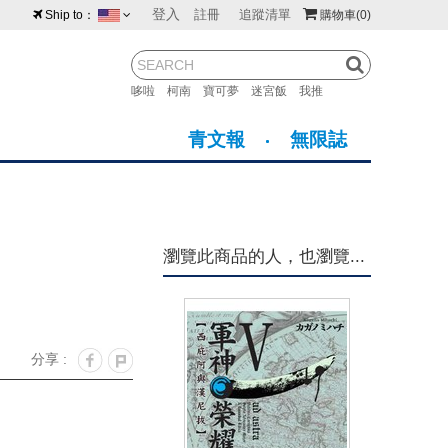
登入
註冊
追蹤清單
Ship to：
購物車
(0)
台灣
紐西蘭
馬來西亞
哆啦
柯南
寶可夢
迷宮飯
我推
荷蘭
英國
澳大利亞
青文報
無限誌
新加坡
加拿大
日本
美國
香港
韓國
瀏覽此商品的人，也瀏覽...
澳門
菲律賓
分享 :