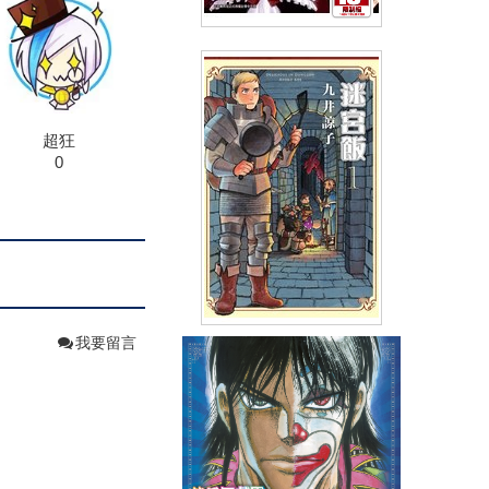
極黑的布倫希爾德(03)
(
USD
3.88)
NT$130
90折 NT$117
超狂
0
我要留言
迷宮飯(01)
(
USD
4.18)
NT$140
90折 NT$126