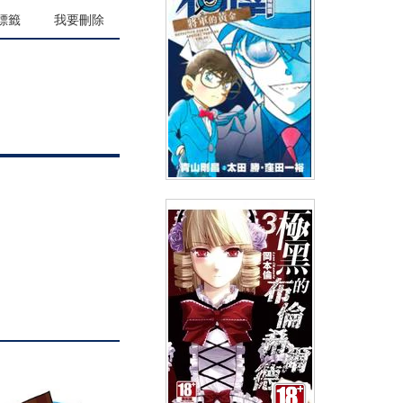
(
USD
3.88)
NT$130
90折 NT$117
標籤
我要刪除
名偵探柯南特別篇(44)
(
USD
2.99)
NT$99
91折 NT$90