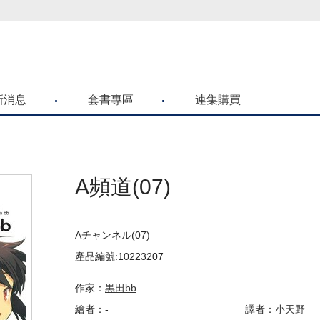
喜歡青文購物網的朋友們，提高警覺！
新消息
套書專區
連集購買
A頻道(07)
Aチャンネル(07)
產品編號:10223207
作家：
黒田bb
繪者：-
譯者：
小天野