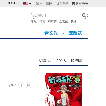
登入
註冊
追蹤清單
Ship to：
購物車
(0)
台灣
紐西蘭
馬來西亞
哆啦
柯南
寶可夢
迷宮飯
我推
荷蘭
英國
澳大利亞
青文報
無限誌
新加坡
加拿大
日本
美國
香港
韓國
瀏覽此商品的人，也瀏覽...
澳門
菲律賓
分享 :