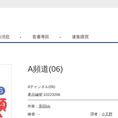
喜歡青文購物網的朋友們，提高警覺！
新消息
套書專區
連集購買
A頻道(06)
Aチャンネル(06)
產品編號:10223206
作家：
黒田bb
繪者：-
譯者：
小天野