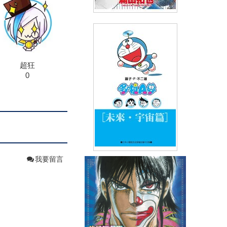
棒球大聯盟2nd(19)
(
USD
2.99)
NT$99
91折 NT$90
超狂
0
我要留言
哆啦A夢文庫版(02)未來宇宙篇
(
USD
2.99)
NT$100
90折 NT$90