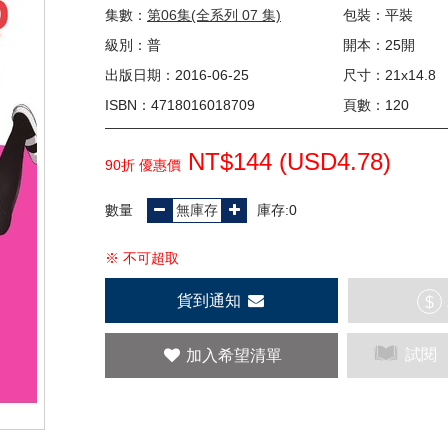
集數：
第06集(全系列 07 集)
包裝：平裝
級別：普
開本：25開
出版日期：2016-06-25
尺寸：21x14.8
ISBN：4718016018709
頁數：120
NT$144 (
USD
4.78)
90折 優惠價
數量
庫存:0
※ 不可超取
貨到通知
$
試閱
加入希望清單