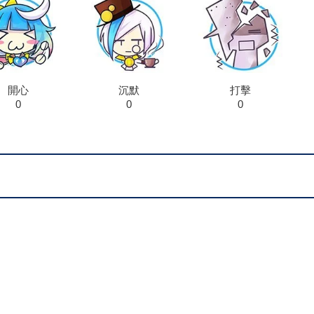
開心
沉默
打擊
0
0
0