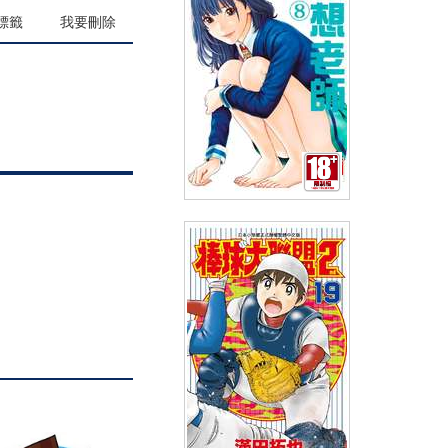
(
USD
4.18)
NT$140
90折 NT$126
標籤
我要刪除
妄想老師(08)
(
USD
3.88)
NT$130
90折 NT$117