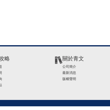
攻略
關於青文
題
公司簡介
明
最新消息
詢
版權聲明
點
2-2541-4234 | E-mail ： service@ching-win.com.tw | TIME： 1000~1200 13