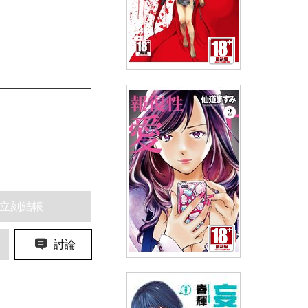
trash.黑街殺手(06)
(
USD
3.88)
NT$130
90折 NT$117
立刻結帳
討論
報復性愛(02)