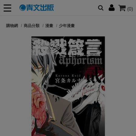
(0)
網的朋友們，提高警覺！
購物網
商品分類
漫畫
少年漫畫
哆啦
柯南
寶可夢
迷宮飯
我推