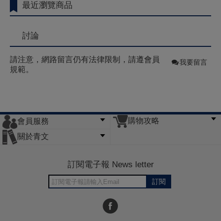
最近瀏覽商品
討論
請注意，網路留言仍有法律限制，請遵會員
我要留言
規範。
購物攻略
會員服務
常見問題
購物說明
訂單查詢
門市據點
關於青文
會員辦法
客服信箱
隱私條款
網站導覽
公司簡介
最新消息
版權聲明
訂閱電子報 News letter
訂閱