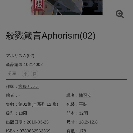
殺戮箴言Aphorism(02)
アホリズム(02)
產品編號:10214002
分享 :
作家：
宮条カルナ
繪者：-
譯者：
陳冠安
集數：
第02集(全系列 12 集)
包裝：平裝
級別：18限
開本：32開
出版日期：2010-03-25
尺寸：18.2x12.8
ISBN：9789862562369
頁數：178