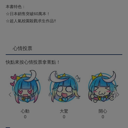
本書特色：
☆日本銷售突破60萬本！
☆超人氣校園殺戮求生作品!!
心情投票
快點來按心情投票拿菁點！
prev
next
心動
大驚
開心
0
0
0