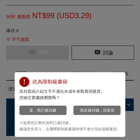
NT$99 (
USD
3.29)
90折 優惠價
庫存:0
※ 不可超取
試閱
討論
標籤
我要定義標籤
我要刪除
此為限制級書籍
漫畫
殺戮箴言Aphorism
黃葉
其封面或介紹文字不適合未成年者觀看與購買。
您確定要繼續瀏覽嗎？
商品特色
是，我已滿18歲
我未滿18歲，回首頁
故事簡介
※如果您註冊的資料已滿18歲，
作家介紹
建議您先登入，在瀏覽限制級書籍時便不會出現此提醒畫面。