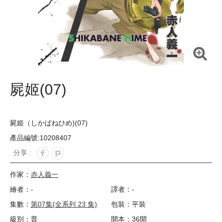
屍姬(07)
屍姫（しかばねひめ)(07)
產品編號:10208407
分享 :
作家：
赤人義一
繪者：-
譯者：-
集數：
第07集(全系列 23 集)
包裝：平裝
級別：普
開本：36開