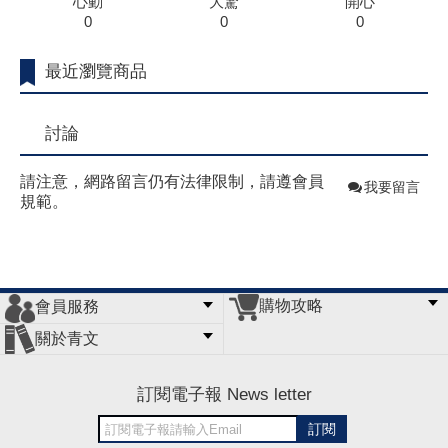
心動
大驚
開心
0
0
0
最近瀏覽商品
討論
請注意，網路留言仍有法律限制，請遵會員
我要留言
規範。
購物攻略
會員服務
常見問題
購物說明
訂單查詢
門市據點
關於青文
會員辦法
客服信箱
隱私條款
網站導覽
公司簡介
最新消息
版權聲明
訂閱電子報 News letter
訂閱