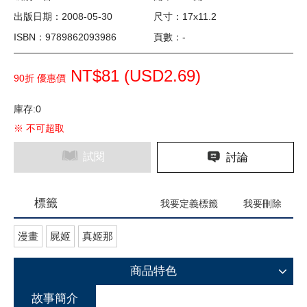
出版日期：2008-05-30
尺寸：17x11.2
ISBN：9789862093986
頁數：-
NT$81 (
USD
2.69)
90折 優惠價
庫存:0
※ 不可超取
試閱
討論
標籤
我要定義標籤
我要刪除
漫畫
屍姬
真姬那
商品特色
故事簡介