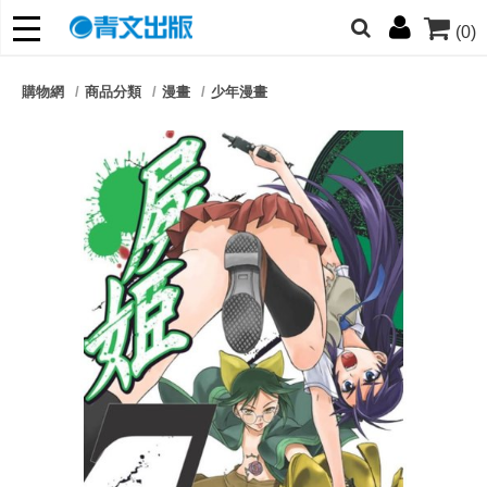
(0)
網的朋友們，提高警覺！
購物網
商品分類
漫畫
少年漫畫
哆啦
柯南
寶可夢
迷宮飯
我推