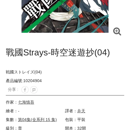
戰國Strays-時空迷遊抄(04)
戦國ストレイズ(04)
產品編號:10204904
分享 :
作家：
七海慎吾
繪者：-
譯者：
弁天
集數：
第04集(全系列 15 集)
包裝：平裝
級別：普
開本：32開