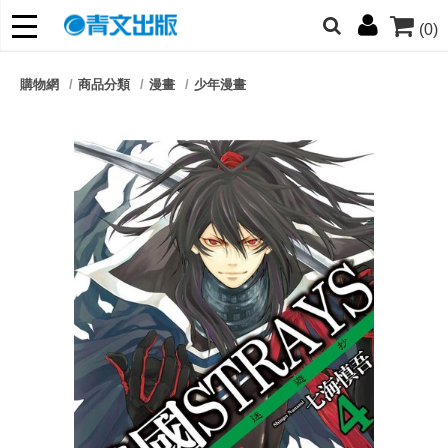
(0)
網的朋友們，提高警覺！
購物網
商品分類
漫畫
少年漫畫
哆啦
柯南
寶可夢
迷宮飯
我推