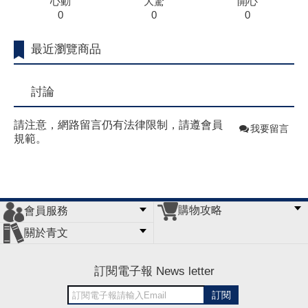
心動
大驚
開心
0
0
0
最近瀏覽商品
討論
請注意，網路留言仍有法律限制，請遵會員
我要留言
規範。
購物攻略
會員服務
常見問題
購物說明
訂單查詢
門市據點
關於青文
會員辦法
客服信箱
隱私條款
網站導覽
公司簡介
最新消息
版權聲明
訂閱電子報 News letter
訂閱