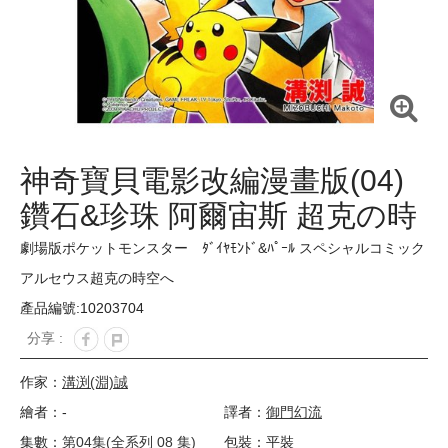
神奇寶貝電影改編漫畫版(04)
鑽石&珍珠 阿爾宙斯 超克の時
空
劇場版ポケットモンスター ﾀﾞｲﾔﾓﾝﾄﾞ&ﾊﾟｰﾙ スペシャルコミック
アルセウス超克の時空へ
產品編號:10203704
分享 :
作家：
溝渕(淵)誠
繪者：-
譯者：
御門幻流
集數：
第04集(全系列 08 集)
包裝：平裝