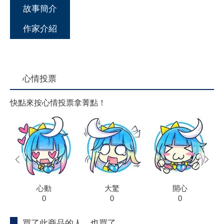
故事簡介
作家介紹
心情投票
快點來按心情投票拿菁點！
prev
next
心動
大驚
開心
0
0
0
買了此商品的人，也買了...