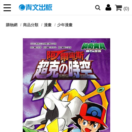
(0)
網的朋友們，提高警覺！
購物網
商品分類
漫畫
少年漫畫
哆啦
柯南
寶可夢
迷宮飯
我推