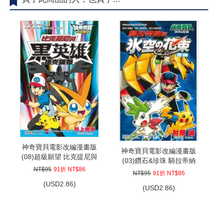
神奇寶貝電影改編漫畫版
神奇寶貝電影改編漫畫版
(08)超級願望 比克提尼與
(03)鑽石&珍珠 騎拉帝納
黑英雄 捷克羅姆
NT$95
91折 NT$86
與冰空の花束潔咪
NT$95
91折 NT$86
(
USD
2.86)
(
USD
2.86)