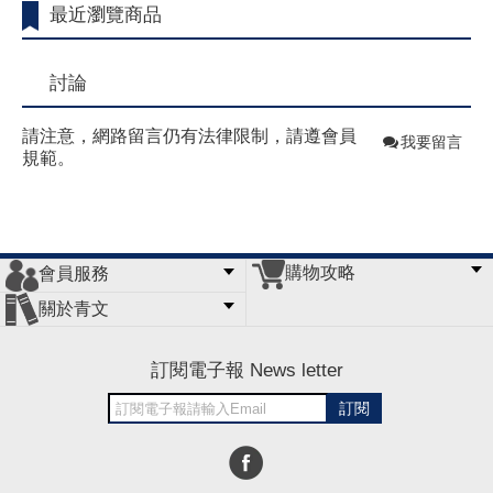
最近瀏覽商品
討論
請注意，網路留言仍有法律限制，請遵會員
我要留言
規範。
購物攻略
會員服務
常見問題
購物說明
訂單查詢
門市據點
關於青文
會員辦法
客服信箱
隱私條款
網站導覽
公司簡介
最新消息
版權聲明
訂閱電子報 News letter
訂閱