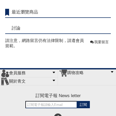
最近瀏覽商品
討論
請注意，網路留言仍有法律限制，請遵會員
我要留言
規範。
購物攻略
會員服務
常見問題
購物說明
訂單查詢
門市據點
關於青文
會員辦法
客服信箱
隱私條款
網站導覽
公司簡介
最新消息
版權聲明
訂閱電子報 News letter
訂閱