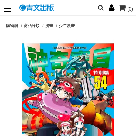
(0)
網的朋友們，提高警覺！
購物網
商品分類
漫畫
少年漫畫
哆啦
柯南
寶可夢
迷宮飯
我推