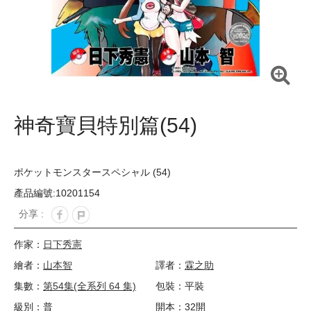
神奇寶貝特別篇(54)
ポケットモンスタースペシャル (54)
產品編號:10201154
分享 :
作家：
日下秀憲
繪者：
山本智
譯者：
霖之助
集數：
第54集(全系列 64 集)
包裝：平裝
級別：普
開本：32開