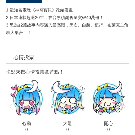
1.最知名電玩《神奇寶貝》改編漫畫！
2.日本連載超過20年，在台累積銷售量突破40萬冊！
3.黑2白2篇故事內容邁入最高潮，黑次、白慈、懷得、布萊克主角
群大集合！！
心情投票
快點來按心情投票拿菁點！
prev
next
心動
大驚
開心
0
0
0