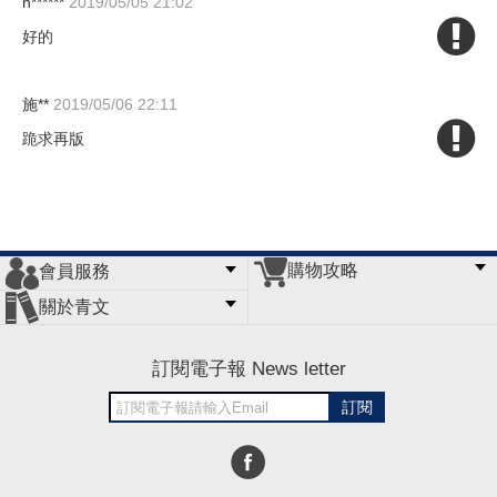
n******
2019/05/05 21:02
好的
施**
2019/05/06 22:11
跪求再版
購物攻略
會員服務
常見問題
購物說明
訂單查詢
門市據點
關於青文
會員辦法
客服信箱
隱私條款
網站導覽
公司簡介
最新消息
版權聲明
訂閱電子報 News letter
訂閱