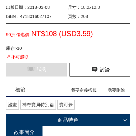
出版日期：2018-03-08
尺寸：18.2x12.8
ISBN：4718016027107
頁數：208
NT$108 (
USD
3.59)
90折 優惠價
庫存>10
※ 不可超取
試閱
討論
標籤
我要定義標籤
我要刪除
漫畫
神奇寶貝特別篇
寶可夢
商品特色
故事簡介