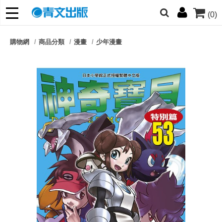
(0)
網的朋友們，提高警覺！
購物網
商品分類
漫畫
少年漫畫
哆啦
柯南
寶可夢
迷宮飯
我推