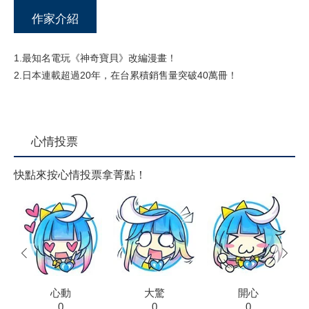
作家介紹
1.最知名電玩《神奇寶貝》改編漫畫！
2.日本連載超過20年，在台累積銷售量突破40萬冊！
心情投票
快點來按心情投票拿菁點！
prev
next
心動
大驚
開心
0
0
0