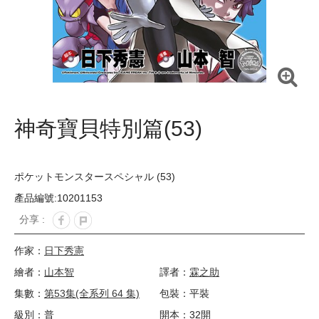
神奇寶貝特別篇(53)
ポケットモンスタースペシャル (53)
產品編號:10201153
分享 :
作家：
日下秀憲
繪者：
山本智
譯者：
霖之助
集數：
第53集(全系列 64 集)
包裝：平裝
級別：普
開本：32開