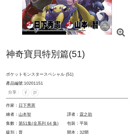
神奇寶貝特別篇(51)
ポケットモンスタースペシャル (51)
產品編號:10201151
分享 :
作家：
日下秀憲
繪者：
山本智
譯者：
霖之助
集數：
第51集(全系列 64 集)
包裝：平裝
級別：普
開本：32開