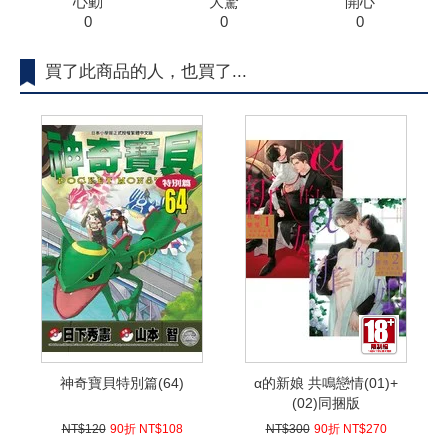
心動
大驚
開心
0
0
0
買了此商品的人，也買了...
神奇寶貝特別篇(64)
α的新娘 共鳴戀情(01)+
(02)同捆版
NT$120
90折 NT$108
NT$300
90折 NT$270