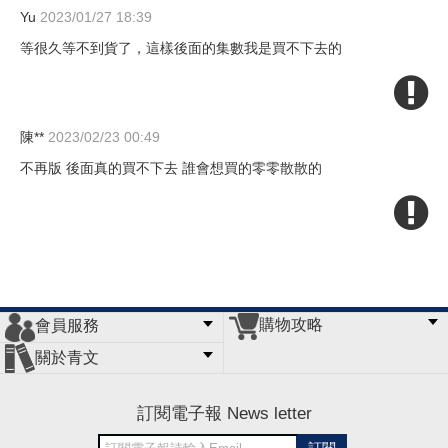
Yu
2023/01/27 18:39
等很久等不到貨了，這樣後面的集數我是買不下去的
陳**
2023/02/23 00:49
不再版 後面真的買不下去 誰會想買的零零散散的
購物攻略
會員服務
常見問題
購物說明
訂單查詢
門市據點
關於青文
會員辦法
客服信箱
隱私條款
網站導覽
公司簡介
最新消息
版權聲明
訂閱電子報 News letter