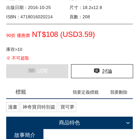
出版日期：2016-10-25
尺寸：18.2x12.8
ISBN：4718016020214
頁數：208
NT$108 (
USD
3.59)
90折 優惠價
庫存>10
※ 不可超取
試閱
討論
標籤
我要定義標籤
我要刪除
漫畫
神奇寶貝特別篇
寶可夢
商品特色
故事簡介