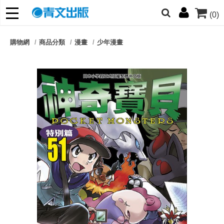
(0)
網的朋友們，提高警覺！
購物網
商品分類
漫畫
少年漫畫
哆啦
柯南
寶可夢
迷宮飯
我推