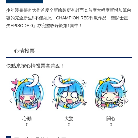
少年漫畫傳奇大作首度全新繪製所有封面＆首度大幅度新增加筆內
容的完全新生!!不僅如此，CHAMPION RED刊載作品「聖闘士星
矢EPISODE.0」亦完整收錄於第1集中！
心情投票
快點來按心情投票拿菁點！
prev
next
心動
大驚
開心
0
0
0