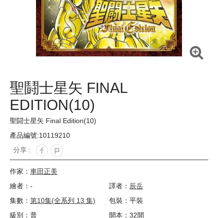
聖鬪士星矢 FINAL
EDITION(10)
聖闘士星矢 Final Edition(10)
產品編號:10119210
分享 :
作家：
車田正美
繪者：-
譯者：
辰岳
集數：
第10集(全系列 13 集)
包裝：平裝
級別：普
開本：32開