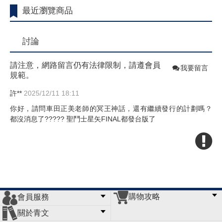
最近瀏覽商品
討論
請注意，網路留言仍有法律限制，請遵會員
我要留言
規範。
許**
2025/12/11 18:11
你好，請問車田正美老師的冥王神話，還有繼續發行的計劃嗎？
都沒消息了????? 聖鬥士星矢FINAL都發台版了
購物攻略
會員服務
常見問題
購物說明
訂單查詢
門市據點
關於青文
會員辦法
客服信箱
隱私條款
網站導覽