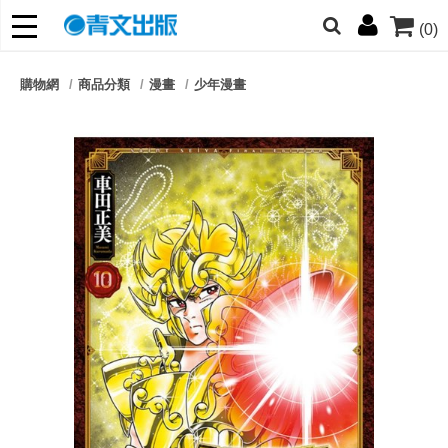
(0)
網的朋友們，提高警覺！
購物網
商品分類
漫畫
少年漫畫
哆啦
柯南
寶可夢
迷宮飯
我推