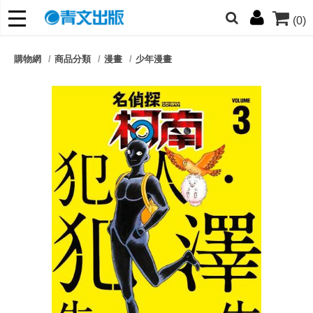
(0)
網的朋友們，提高警覺！
購物網
商品分類
漫畫
少年漫畫
哆啦
柯南
寶可夢
迷宮飯
我推