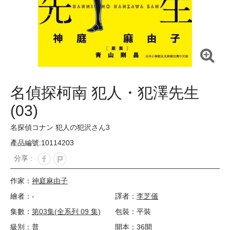
名偵探柯南 犯人・犯澤先生
(03)
名探偵コナン 犯人の犯沢さん3
產品編號:10114203
分享 :
作家：
神庭麻由子
繪者：-
譯者：
李芝儀
集數：
第03集(全系列 09 集)
包裝：平裝
級別：普
開本：36開