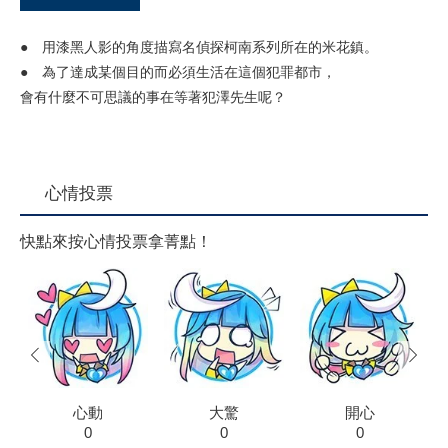
● 用漆黑人影的角度描寫名偵探柯南系列所在的米花鎮。
● 為了達成某個目的而必須生活在這個犯罪都市，
會有什麼不可思議的事在等著犯澤先生呢？
心情投票
快點來按心情投票拿菁點！
prev
next
心動
大驚
開心
0
0
0