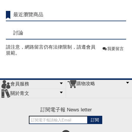
最近瀏覽商品
討論
請注意，網路留言仍有法律限制，請遵會員
我要留言
規範。
購物攻略
會員服務
常見問題
購物說明
訂單查詢
門市據點
關於青文
會員辦法
客服信箱
隱私條款
網站導覽
公司簡介
最新消息
版權聲明
訂閱電子報 News letter
訂閱