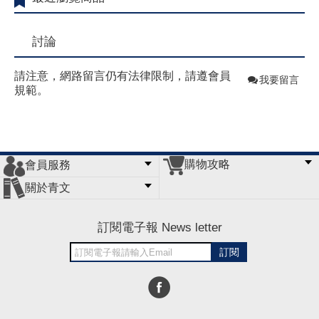
討論
請注意，網路留言仍有法律限制，請遵會員
我要留言
規範。
購物攻略
會員服務
常見問題
購物說明
訂單查詢
門市據點
關於青文
會員辦法
客服信箱
隱私條款
網站導覽
公司簡介
最新消息
版權聲明
訂閱電子報 News letter
訂閱