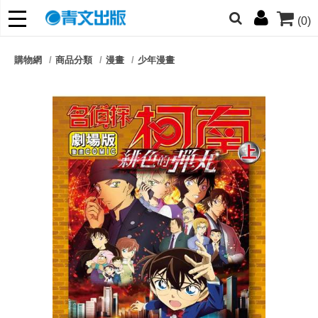
(0)
網的朋友們，提高警覺！
購物網
商品分類
漫畫
少年漫畫
哆啦
柯南
寶可夢
迷宮飯
我推