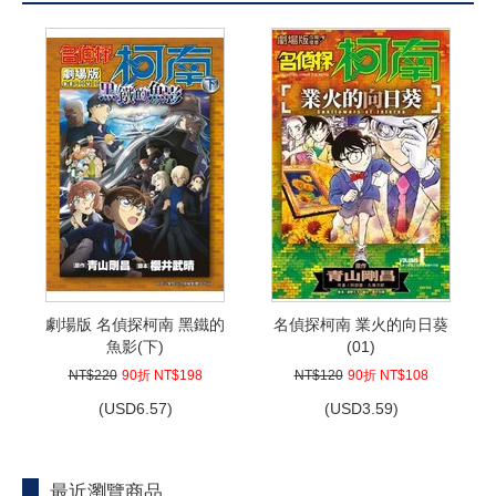
劇場版 名偵探柯南 黑鐵的
名偵探柯南 業火的向日葵
魚影(下)
(01)
NT$220
90折 NT$198
NT$120
90折 NT$108
(
USD
6.57)
(
USD
3.59)
最近瀏覽商品