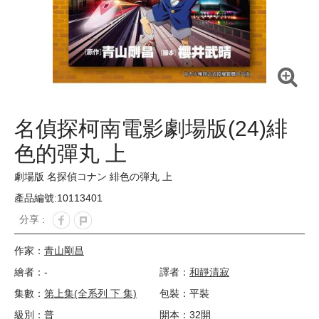
名偵探柯南電影劇場版(24)緋
色的彈丸 上
劇場版 名探偵コナン 緋色の弾丸 上
產品編號:10113401
分享 :
作家：
青山剛昌
繪者：-
譯者：
和靜清寂
集數：
第上集(全系列 下 集)
包裝：平裝
級別：普
開本：32開