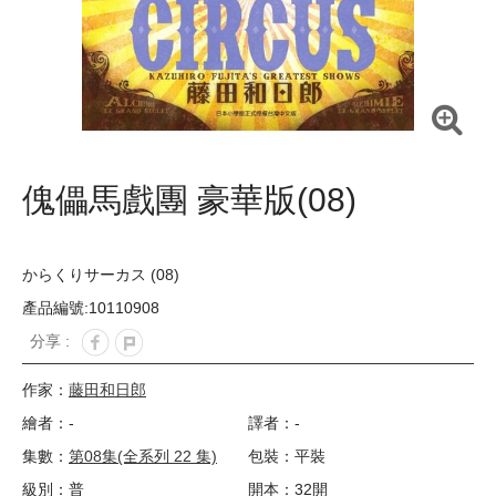
傀儡馬戲團 豪華版(08)
からくりサーカス (08)
產品編號:10110908
分享 :
作家：
藤田和日郎
繪者：-
譯者：-
集數：
第08集(全系列 22 集)
包裝：平裝
級別：普
開本：32開