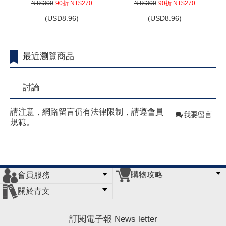
NT$300
90折 NT$270
NT$300
90折 NT$270
(
USD
8.96)
(
USD
8.96)
最近瀏覽商品
討論
請注意，網路留言仍有法律限制，請遵會員
我要留言
規範。
購物攻略
會員服務
常見問題
購物說明
訂單查詢
門市據點
關於青文
會員辦法
客服信箱
隱私條款
網站導覽
公司簡介
最新消息
版權聲明
訂閱電子報 News letter