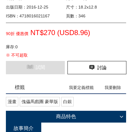
出版日期：2016-12-25
尺寸：18.2x12.8
ISBN：4718016021167
頁數：346
NT$270 (
USD
8.96)
90折 優惠價
庫存:0
※ 不可超取
試閱
討論
標籤
我要定義標籤
我要刪除
漫畫
傀儡馬戲團 豪華版
白銀
商品特色
故事簡介