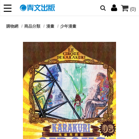
(0)
網的朋友們，提高警覺！
購物網
商品分類
漫畫
少年漫畫
哆啦
柯南
寶可夢
迷宮飯
我推