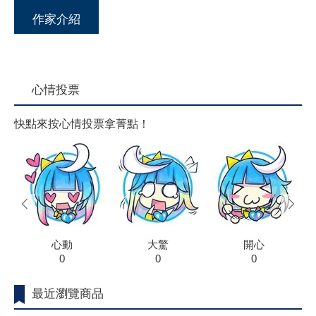
作家介紹
心情投票
快點來按心情投票拿菁點！
prev
next
心動
大驚
開心
0
0
0
最近瀏覽商品