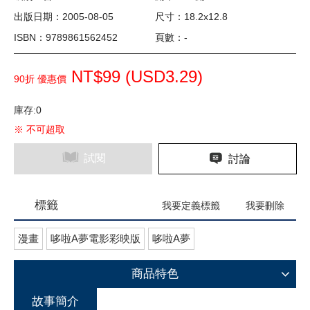
出版日期：2005-08-05
尺寸：18.2x12.8
ISBN：9789861562452
頁數：-
NT$99 (
USD
3.29)
90折 優惠價
庫存:0
※ 不可超取
試閱
討論
標籤
我要定義標籤
我要刪除
漫畫
哆啦A夢電影彩映版
哆啦A夢
商品特色
故事簡介