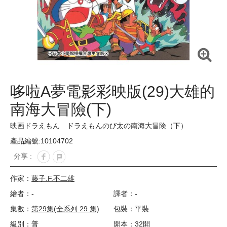
哆啦A夢電影彩映版(29)大雄的
南海大冒險(下)
映画ドラえもん ドラえもんのび太の南海大冒険（下）
產品編號:10104702
分享 :
作家：
藤子.F.不二雄
繪者：-
譯者：-
集數：
第29集(全系列 29 集)
包裝：平裝
級別：普
開本：32開