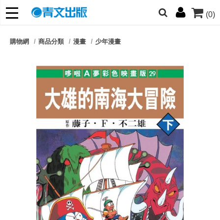
(0)
網的朋友們，提高警覺！
購物網
商品分類
漫畫
少年漫畫
哆啦
柯南
寶可夢
迷宮飯
我推