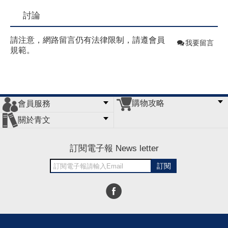
討論
請注意，網路留言仍有法律限制，請遵會員
我要留言
規範。
購物攻略
會員服務
常見問題
購物說明
訂單查詢
門市據點
關於青文
會員辦法
客服信箱
隱私條款
網站導覽
公司簡介
最新消息
版權聲明
訂閱電子報 News letter
訂閱