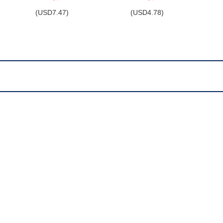
(
USD
7.47)
(
USD
4.78)