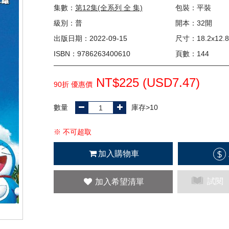
集數：
第12集(全系列 全 集)
包裝：平裝
級別：普
開本：32開
出版日期：2022-09-15
尺寸：18.2x12.8
ISBN：9786263400610
頁數：144
NT$225 (
USD
7.47)
90折 優惠價
數量
庫存>10
※ 不可超取
加入購物車
$
試閱
加入希望清單