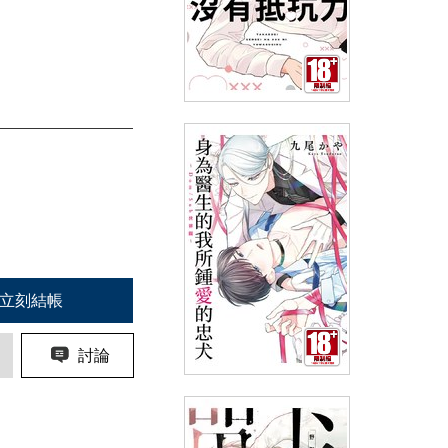
高杉老師對×××沒有抵抗力(全)
(
USD
4.18)
NT$140
90折 NT$126
立刻結帳
討論
身為醫生的我所鍾愛的忠犬～
Dom/Sub世界觀～(全)