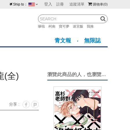
登入
註冊
追蹤清單
Ship to：
購物車
(0)
台灣
紐西蘭
馬來西亞
哆啦
柯南
寶可夢
迷宮飯
我推
荷蘭
英國
澳大利亞
青文報
無限誌
新加坡
加拿大
日本
美國
香港
韓國
(全)
瀏覽此商品的人，也瀏覽...
澳門
菲律賓
分享 :