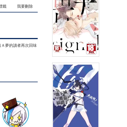
(
USD
4.18)
NT$140
90折 NT$126
標籤
我要刪除
啦Ａ夢的讀者再次回味
野獸訊號(全)
(
USD
4.18)
NT$140
90折 NT$126