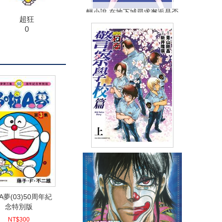
輕小說 在地下城尋求邂逅是否
超狂
搞錯了什麼(18)限定版
0
NT$370
90折 NT$333
(
USD
11.06)
名偵探柯南 警察學校篇 Wild
Police Story(上)
(
USD
4.18)
NT$140
90折 NT$126
A夢(03)50周年紀
念特別版
NT$300