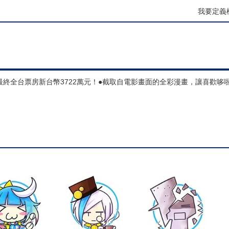
我要定義
最終全台票房新台幣3722萬元！●截取自電影畫面的全彩漫畫，讓喜歡哆