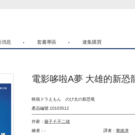
喜歡青文購物網的朋友們，提高警覺！
新消息
套書專區
連集購買
電影哆啦A夢 大雄的新恐龍
映画ドラえもん のび太の新恐竜
產品編號:10103512
作家：
藤子.F.不二雄
繪者：-
譯者：
黎維津