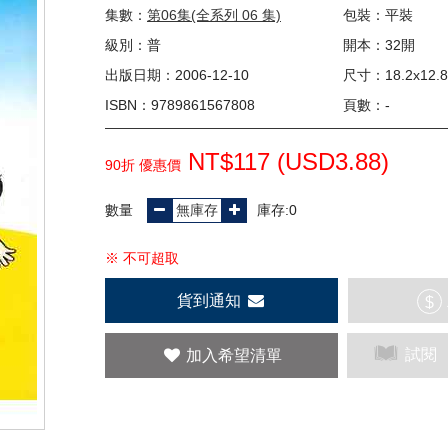
集數：
第06集(全系列 06 集)
包裝：平裝
級別：普
開本：32開
出版日期：2006-12-10
尺寸：18.2x12.8
ISBN：9789861567808
頁數：-
NT$117 (
USD
3.88)
90折 優惠價
數量
庫存:0
※ 不可超取
貨到通知
$
試閱
加入希望清單