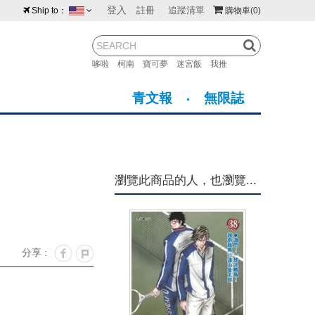
登入
註冊
追蹤清單
Ship to：
購物車
(0)
台灣
紐西蘭
馬來西亞
哆啦
柯南
寶可夢
迷宮飯
我推
荷蘭
英國
澳大利亞
青文報
無限誌
新加坡
加拿大
日本
美國
香港
韓國
瀏覽此商品的人，也瀏覽...
澳門
菲律賓
分享 :