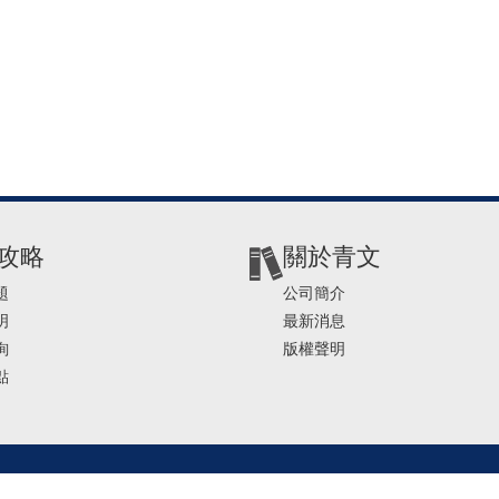
攻略
關於青文
題
公司簡介
明
最新消息
詢
版權聲明
點
2-2541-4234 | E-mail ： service@ching-win.com.tw | TIME： 1000~1200 13