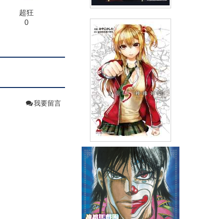
超狂
0
終結的熾天使(13)
(
USD
2.99)
NT$99
91折 NT$90
我要留言
急戰5秒殊死鬥(02)
(
USD
4.18)
NT$140
90折 NT$126