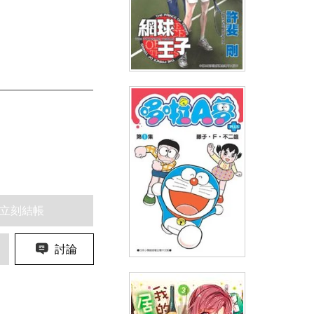
網球王子(38)
(
USD
2.69)
NT$90
90折 NT$81
立刻結帳
討論
哆啦A夢短篇集PLUS(01)
(
USD
3.29)
NT$110
90折 NT$99