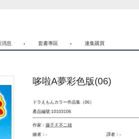
喜歡青文購物網的朋友們，提高警覺！
新消息
套書專區
連集購買
哆啦A夢彩色版(06)
ドラえもんカラー作品集（06）
產品編號:10103106
作家：
藤子.F.不二雄
繪者：-
譯者：-