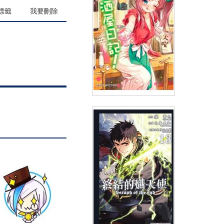
標籤
我要刪除
我的居酒屋日記！(03)
(
USD
4.18)
NT$140
90折 NT$126