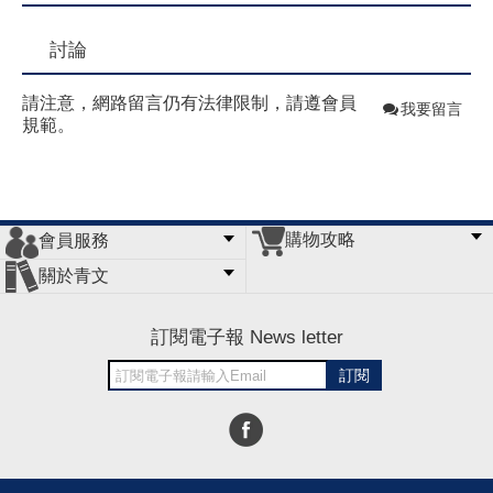
討論
請注意，網路留言仍有法律限制，請遵會員
我要留言
規範。
購物攻略
會員服務
常見問題
購物說明
訂單查詢
門市據點
關於青文
會員辦法
客服信箱
隱私條款
網站導覽
公司簡介
最新消息
版權聲明
訂閱電子報 News letter
訂閱