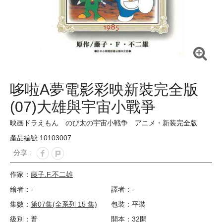
哆啦A夢電影彩映新裝完全版
(07)大雄與宇宙小戰爭
映画ドラえもん のび太の宇宙小戦争 アニメ・新装完全版
產品編號:10103007
分享 :
作家：
藤子.F.不二雄
繪者：-
譯者：-
集數：
第07集(全系列 15 集)
包裝：平裝
級別：普
開本：32開