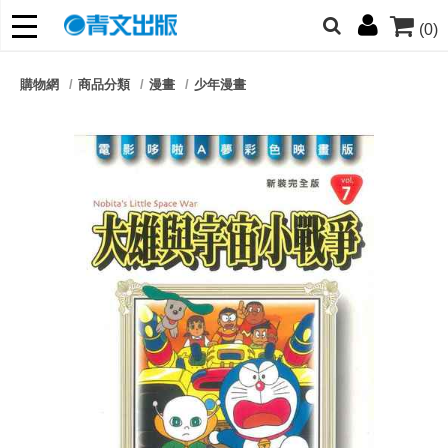
(0)
網的朋友們，提高警覺！
購物網
商品分類
漫畫
少年漫畫
哆啦
柯南
寶可夢
迷宮飯
我推