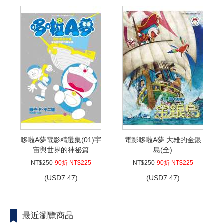
哆啦A夢電影精選集(01)宇
電影哆啦A夢 大雄的金銀
宙與世界的神祕篇
島(全)
NT$250
90折 NT$225
NT$250
90折 NT$225
(
USD
7.47)
(
USD
7.47)
最近瀏覽商品