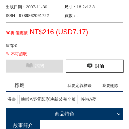
出版日期：2007-11-30
尺寸：18.2x12.8
ISBN：9789862091722
頁數：-
NT$216 (
USD
7.17)
90折 優惠價
庫存:0
※ 不可超取
試閱
討論
標籤
我要定義標籤
我要刪除
漫畫
哆啦A夢電影彩映新裝完全版
哆啦A夢
商品特色
故事簡介