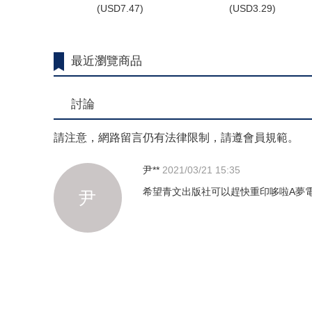
(
USD
7.47)
(
USD
3.29)
最近瀏覽商品
討論
請注意，網路留言仍有法律限制，請遵會員規範。
尹**
2021/03/21 15:35
希望青文出版社可以趕快重印哆啦A夢電
尹