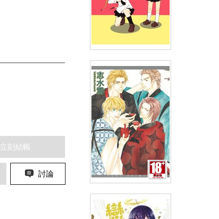
愛殺寶貝Kill Me Baby(02)
(
USD
4.78)
NT$160
90折 NT$144
立刻結帳
討論
是-ZE-(01)一生一世11週年紫醉
金迷限量典藏版