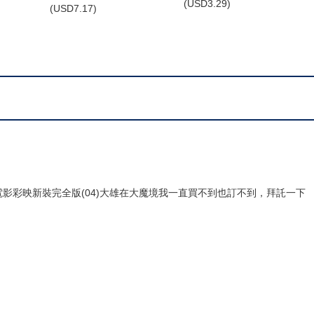
(
USD
3.29)
(
USD
7.17)
影彩映新裝完全版(04)大雄在大魔境我一直買不到也訂不到，拜託一下