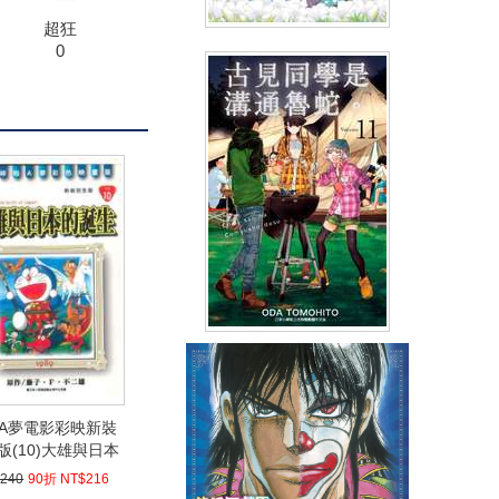
超狂
0
死靈羅曼史(01)
(
USD
2.99)
NT$99
91折 NT$90
古見同學是溝通魯蛇。(11)
(
USD
3.15)
NT$105
90折 NT$95
A夢電影彩映新裝
版(10)大雄與日本
的誕生
240
90折 NT$216