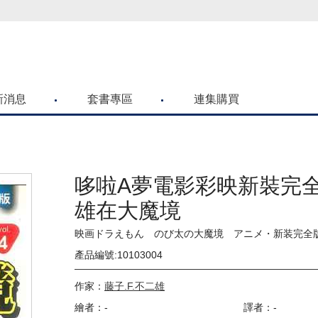
喜歡青文購物網的朋友們，提高警覺！
新消息
套書專區
連集購買
哆啦A夢電影彩映新裝完全版
雄在大魔境
映画ドラえもん のび太の大魔境 アニメ・新装完全
產品編號:10103004
作家：
藤子.F.不二雄
繪者：-
譯者：-