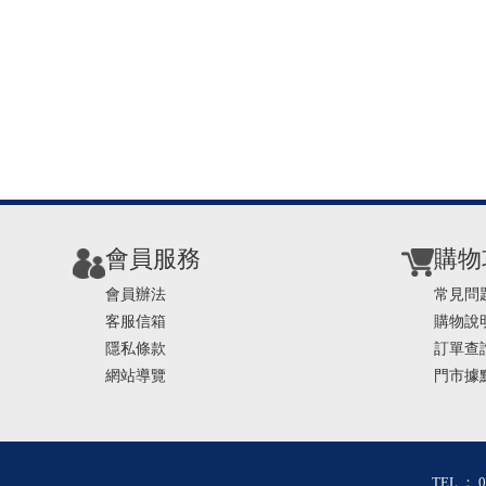
會員服務
購物
會員辦法
常見問
客服信箱
購物說
隱私條款
訂單查
網站導覽
門市據
TEL ： 0