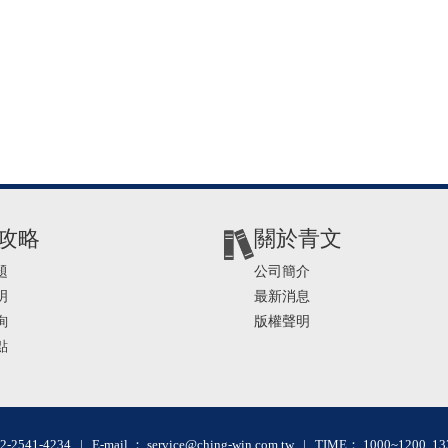
攻略
關於青文
題
公司簡介
明
最新消息
詢
版權聲明
點
2-2541-4234 | E-mail ： service@ching-win.com.tw | TIME： 1000~1200 13