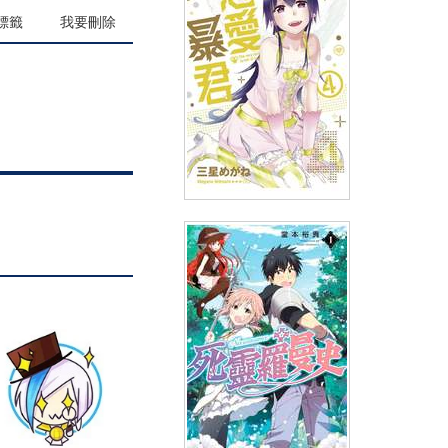
(
USD
5.98)
NT$200
90折 NT$180
標籤
我要刪除
戀愛暴君(04)
(
USD
4.18)
NT$140
90折 NT$126