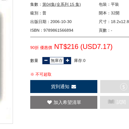
集數：
第04集(全系列 15 集)
包裝：平裝
級別：普
開本：32開
出版日期：2006-10-30
尺寸：18.2x12.8
ISBN：9789861566894
頁數：-
NT$216 (
USD
7.17)
90折 優惠價
數量
庫存:0
※ 不可超取
貨到通知
$
試閱
加入希望清單