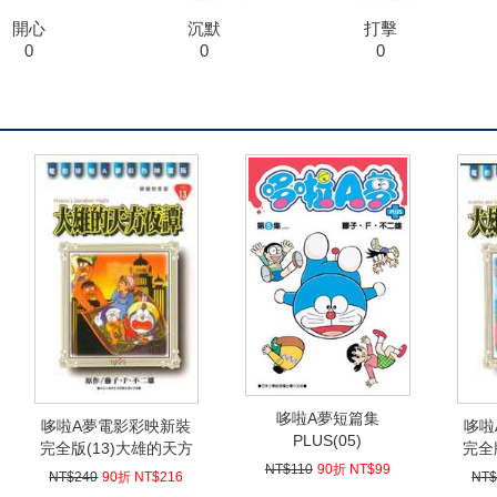
開心
沉默
打擊
0
0
0
哆啦A夢短篇集
哆啦A夢電影彩映新裝
哆啦
PLUS(05)
完全版(13)大雄的天方
完全
NT$110
90折 NT$99
夜譚
NT$240
90折 NT$216
NT$