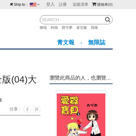
登入
註冊
追蹤清單
Ship to：
購物車
(0)
台灣
紐西蘭
馬來西亞
哆啦
柯南
寶可夢
迷宮飯
我推
荷蘭
英國
澳大利亞
青文報
無限誌
新加坡
加拿大
日本
美國
香港
韓國
(04)大
瀏覽此商品的人，也瀏覽...
澳門
菲律賓
版
分享 :