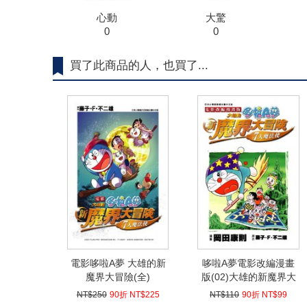
心動
大驚
0
0
買了此商品的人，也買了...
電影哆啦A夢 大雄的新
哆啦A夢電影改編漫畫
魔界大冒險(全)
版(02)大雄的新魔界大
冒險
NT$250
90折 NT$225
NT$110
90折 NT$99