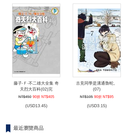
藤子‧Ｆ‧不二雄大全集 奇
古見同學是溝通魯蛇。
天烈大百科(02)完
(07)
NT$450
90折 NT$405
NT$105
90折 NT$95
(
USD
13.45)
(
USD
3.15)
最近瀏覽商品