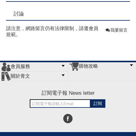
討論
請注意，網路留言仍有法律限制，請遵會員
我要留言
規範。
購物攻略
會員服務
常見問題
購物說明
訂單查詢
門市據點
關於青文
會員辦法
客服信箱
隱私條款
網站導覽
公司簡介
最新消息
版權聲明
訂閱電子報 News letter
訂閱