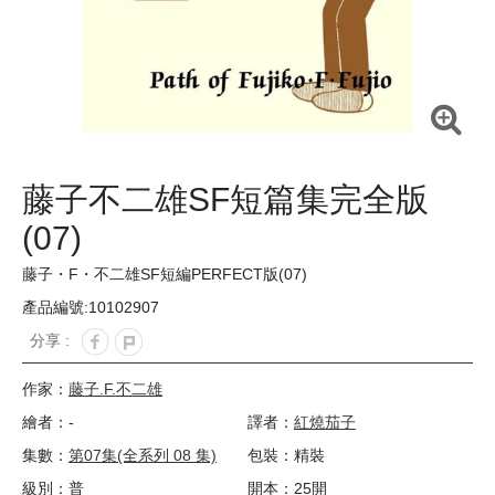
藤子不二雄SF短篇集完全版
(07)
藤子・F・不二雄SF短編PERFECT版(07)
產品編號:10102907
分享 :
作家：
藤子.F.不二雄
繪者：-
譯者：
紅燒茄子
集數：
第07集(全系列 08 集)
包裝：精裝
級別：普
開本：25開