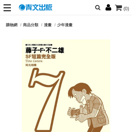
(0)
網的朋友們，提高警覺！
購物網
商品分類
漫畫
少年漫畫
哆啦
柯南
寶可夢
迷宮飯
我推