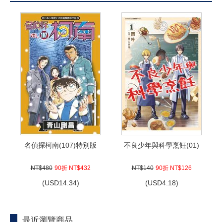
名偵探柯南(107)特別版
不良少年與科學烹飪(01)
NT$480
90折 NT$432
NT$140
90折 NT$126
(
USD
14.34)
(
USD
4.18)
最近瀏覽商品