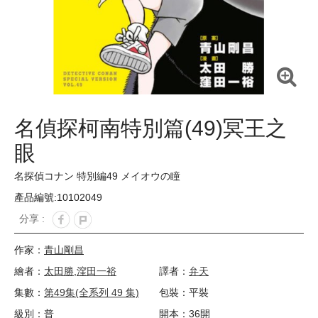
名偵探柯南特別篇(49)冥王之
眼
名探偵コナン 特別編49 メイオウの瞳
產品編號:10102049
分享 :
作家：
青山剛昌
繪者：
太田勝
,
漥田一裕
譯者：
弁天
集數：
第49集(全系列 49 集)
包裝：平裝
級別：普
開本：36開