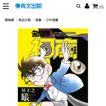
(0)
網的朋友們，提高警覺！
購物網
商品分類
漫畫
少年漫畫
哆啦
柯南
寶可夢
迷宮飯
我推