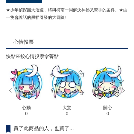
★少年偵探團大活躍，將與柯南一同解決神祕又棘手的案件。★由
一隻會說話的黑貓引發的大冒險!
心情投票
快點來按心情投票拿菁點！
prev
next
心動
大驚
開心
0
0
0
買了此商品的人，也買了...