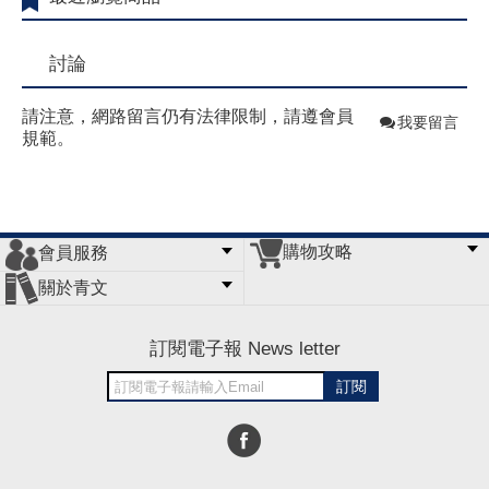
討論
請注意，網路留言仍有法律限制，請遵會員
我要留言
規範。
購物攻略
會員服務
常見問題
購物說明
訂單查詢
門市據點
關於青文
會員辦法
客服信箱
隱私條款
網站導覽
公司簡介
最新消息
版權聲明
訂閱電子報 News letter
訂閱