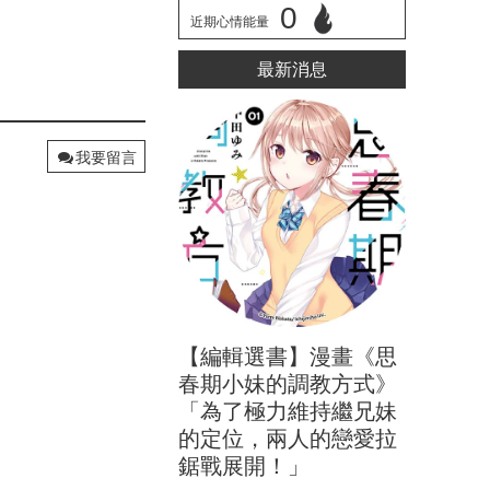
CWWEI
0
近期心情能量
立刻心情投票
最新消息
我要留言
【編輯選書】漫畫《思
春期小妹的調教方式》
「為了極力維持繼兄妹
的定位，兩人的戀愛拉
鋸戰展開！」