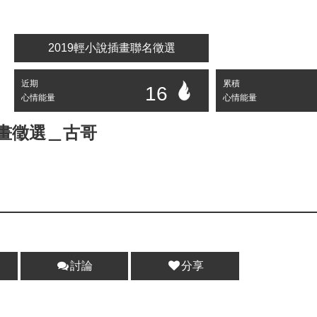
2019輕小說插畫聯名徵選
近期
累積
16
心情能量
心情能量
插畫徵選＿古哥
討論
分享
分享 :