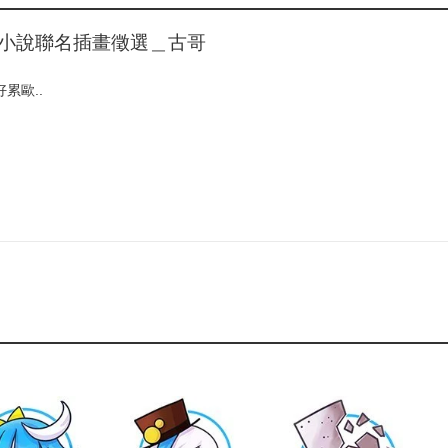
輕小說聯名插畫徵選＿古哥
累歐..