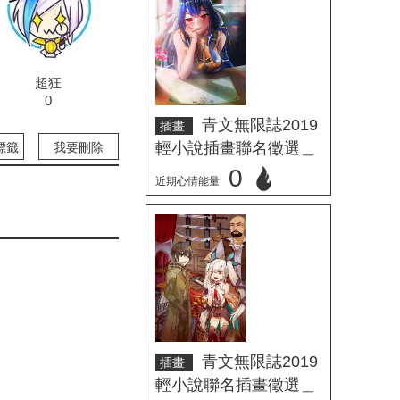
超狂
0
青文無限誌2019
插畫
輕小說插畫聯名徵選＿
標籤
我要刪除
Jinsawada
0
近期心情能量
立刻心情投票
青文無限誌2019
插畫
輕小說聯名插畫徵選＿