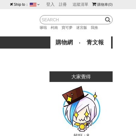
登入
註冊
追蹤清單
Ship to：
購物車
(0)
台灣
紐西蘭
馬來西亞
哆啦
柯南
寶可夢
迷宮飯
我推
荷蘭
英國
澳大利亞
購物網
青文報
新加坡
加拿大
日本
美國
香港
韓國
大家覺得
澳門
菲律賓
超狂 : 8