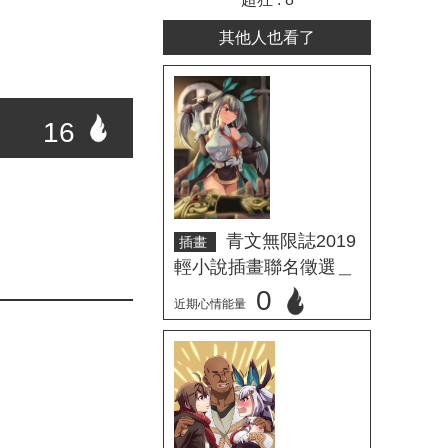
其他人也看了
16
青文無限誌2019
插畫
輕小說插畫聯名徵選＿
暮日
0
近期心情能量
立刻心情投票