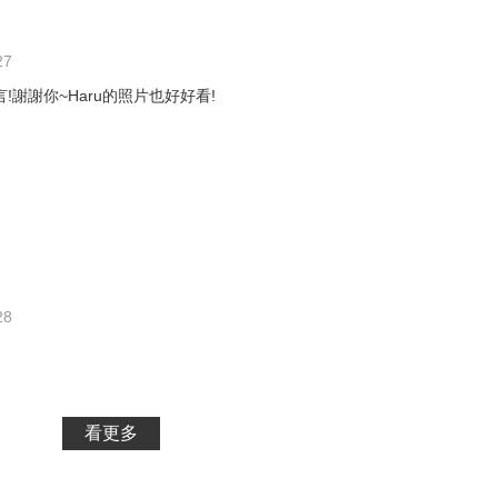
27
!謝謝你~Haru的照片也好好看!
28