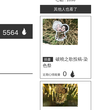
其他人也看了
5564
破曉之歌投稿-染
插畫
色祭
0
近期心情能量
立刻心情投票