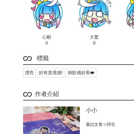
心動
大驚
0
0
標籤
漂亮
好有意境感!
倒影感好美❤️
作者介紹
小小
嘗試文青ㄉ阿宅