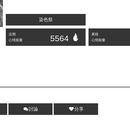
染色祭
近期
累積
5564
心情能量
心情能量
討論
分享
分享 :