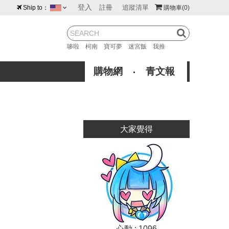
登入
註冊
追蹤清單
Ship to：
購物車
(0)
台灣
紐西蘭
馬來西亞
哆啦
柯南
寶可夢
迷宮飯
我推
荷蘭
英國
澳大利亞
購物網
青文報
新加坡
加拿大
日本
美國
香港
韓國
大家覺得
澳門
菲律賓
心動 : 1096