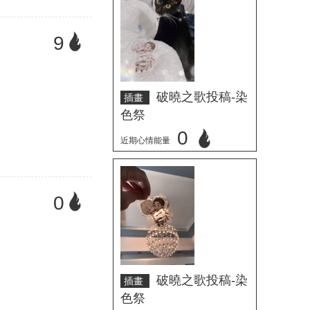
9
破曉之歌投稿-染
插畫
色祭
0
近期心情能量
立刻心情投票
0
破曉之歌投稿-染
插畫
色祭