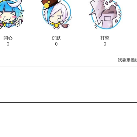
開心
沉默
打擊
0
0
0
我要定義