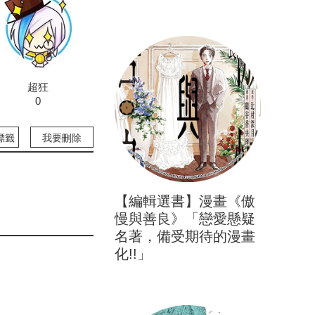
超狂
0
標籤
我要刪除
【編輯選書】漫畫《傲
慢與善良》「戀愛懸疑
名著，備受期待的漫畫
化!!」