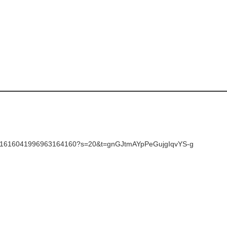
atus/1616041996963164160?s=20&t=gnGJtmAYpPeGujgIqvYS-g