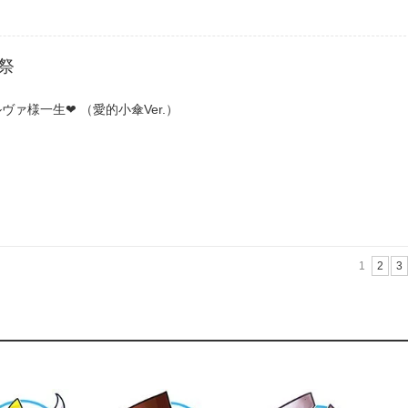
祭
ヴァ様一生❤︎ （愛的小傘Ver.）
1
2
3