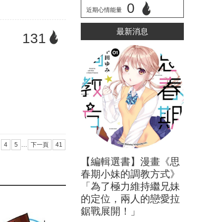
0
近期心情能量
立刻心情投票
最新消息
131
...
4
5
下一頁
41
【編輯選書】漫畫《思
春期小妹的調教方式》
「為了極力維持繼兄妹
的定位，兩人的戀愛拉
鋸戰展開！」