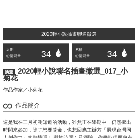
2020輕小說插畫聯名徵選
近期
累積
34
34
心情能量
心情能量
2020輕小說聯名插畫徵選_017_小
插畫
菊花
作品作家／小菊花
作品簡介
這是我在三月初剛知道的活動，雖然正在學期中，仍然挪出
時間來參加，除了想要獎金，也想回應主辦方「展現台灣同
人創作力」的熱情吧！ 礙於時間以及經驗，作畫時偶而會有