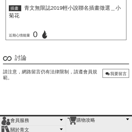
青文無限誌2019輕小說聯名插畫徵選＿小
插畫
菊花
0
近期心情能量
立刻心情投票
討論
請注意，網路留言仍有法律限制，請遵會員規
我要留言
範。
購物攻略
會員服務
常見問題
購物說明
訂單查詢
門市據點
關於青文
會員辦法
客服信箱
隱私條款
網站導覽