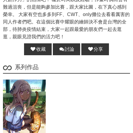
難過沮喪，但是能夠參加比賽，跟大家比圖，在下真心感到
榮幸。 大家有空也多多到FF、CWT、only攤位去看看厲害的
同人作者們吧。在這個比賽中耀眼的繪師決不會是台灣的全
部，待肺炎疫情結束，大家一起跟最愛的朋友們一起去逛
逛，親眼見證我們的活力吧！
收藏
討論
分享
分享 :
系列作品