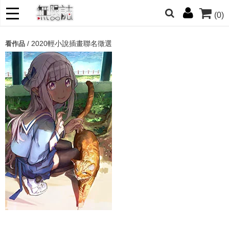
(0)
網的朋友們，提高警覺！
/
2020輕小說插畫聯名徵選
看作品
哆啦
柯南
寶可夢
迷宮飯
我推