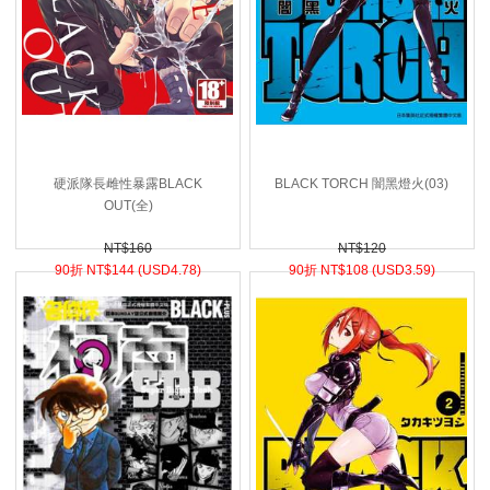
硬派隊長雌性暴露BLACK
BLACK TORCH 闇黑燈火(03)
OUT(全)
NT$160
NT$120
90折 NT$
144 (
USD
4.78)
90折 NT$
108 (
USD
3.59)