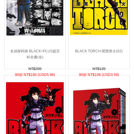
名偵探柯南 BLACK+PLUS超百
BLACK TORCH 闇黑燈火(02)
科全書(全)
NT$200
NT$120
90折 NT$
180 (
USD
5.98)
90折 NT$
108 (
USD
3.59)