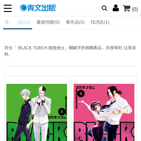
(0)
網的朋友們，提高警覺！
產 品(11)
書籍預購(0)
看作品(0)
找消息(1)
哆啦
柯南
寶可夢
迷宮飯
我推
符合「
」關鍵字的相關產品，共搜尋到
筆資
BLACK TORCH 闇黑燈火
11
料。