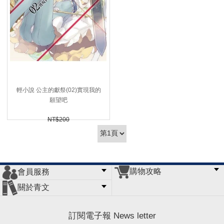
輕小說 公主的獻祭(02)實現我的
願望吧
NT$200
90折 NT$
180 (
USD
5.98)
購物攻略
會員服務
常見問題
購物說明
訂單查詢
門市據點
關於青文
會員辦法
客服信箱
隱私條款
網站導覽
公司簡介
最新消息
版權聲明
訂閱電子報 News letter